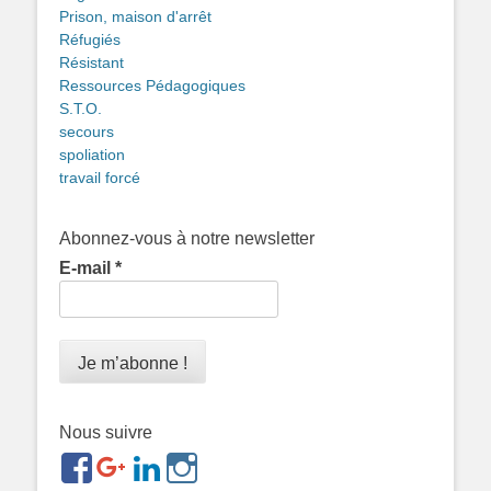
Prison, maison d'arrêt
Réfugiés
Résistant
Ressources Pédagogiques
S.T.O.
secours
spoliation
travail forcé
Abonnez-vous à notre newsletter
E-mail
*
Nous suivre
https://www.facebook.com/groups/memorialdesnomadesd
https://plus.google.com/b/1143726048350665255
https://www.linkedin.com/in/gigi-
https://www.instagram.com/filsfillesintern
ref=br_rs
bonin-