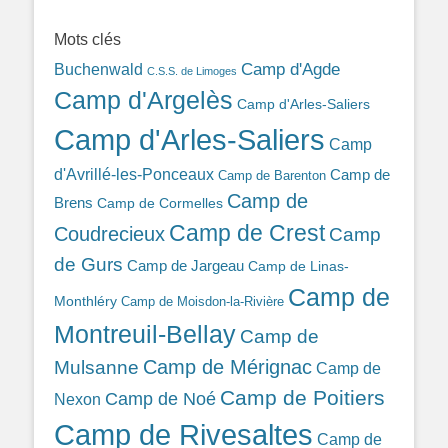
389ba213b/
Mots clés
Camp d'Agde
Buchenwald
C.S.S. de Limoges
Camp d'Argelès
Camp d'Arles-Saliers
Camp d'Arles-Saliers
Camp
d'Avrillé-les-Ponceaux
Camp de
Camp de Barenton
Camp de
Brens
Camp de Cormelles
Camp de Crest
Coudrecieux
Camp
de Gurs
Camp de Jargeau
Camp de Linas-
Camp de
Monthléry
Camp de Moisdon-la-Rivière
Montreuil-Bellay
Camp de
Camp de Mérignac
Mulsanne
Camp de
Camp de Poitiers
Camp de Noé
Nexon
Camp de Rivesaltes
Camp de