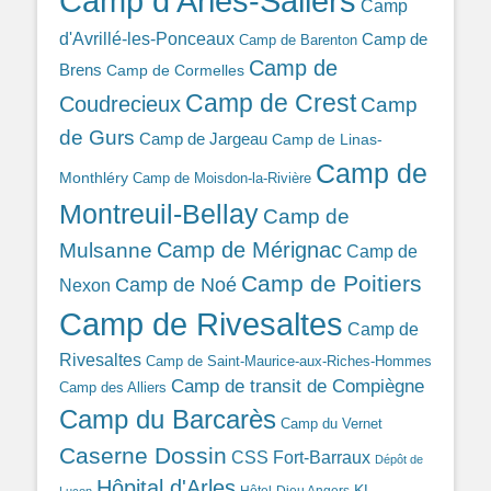
Camp d'Arles-Saliers
Camp
d'Avrillé-les-Ponceaux
Camp de
Camp de Barenton
Camp de
Brens
Camp de Cormelles
Camp de Crest
Coudrecieux
Camp
de Gurs
Camp de Jargeau
Camp de Linas-
Camp de
Monthléry
Camp de Moisdon-la-Rivière
Montreuil-Bellay
Camp de
Camp de Mérignac
Mulsanne
Camp de
Camp de Poitiers
Camp de Noé
Nexon
Camp de Rivesaltes
Camp de
Rivesaltes
Camp de Saint-Maurice-aux-Riches-Hommes
Camp de transit de Compiègne
Camp des Alliers
Camp du Barcarès
Camp du Vernet
Caserne Dossin
CSS Fort-Barraux
Dépôt de
Hôpital d'Arles
KL
Hôtel-Dieu Angers
Luçon