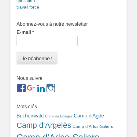
spoliation
travail forcé
Abonnez-vous à notre newsletter
E-mail
*
Nous suivre
https://www.facebook.com/groups/memorialdesnomadesd
https://plus.google.com/b/1143726048350665255
https://www.linkedin.com/in/gigi-
https://www.instagram.com/filsfillesintern
ref=br_rs
bonin-
389ba213b/
Mots clés
Camp d'Agde
Buchenwald
C.S.S. de Limoges
Camp d'Argelès
Camp d'Arles-Saliers