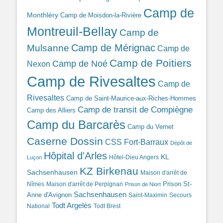
Camp de
Monthléry
Camp de Moisdon-la-Rivière
Montreuil-Bellay
Camp de
Camp de Mérignac
Mulsanne
Camp de
Camp de Poitiers
Camp de Noé
Nexon
Camp de Rivesaltes
Camp de
Rivesaltes
Camp de Saint-Maurice-aux-Riches-Hommes
Camp de transit de Compiègne
Camp des Alliers
Camp du Barcarès
Camp du Vernet
Caserne Dossin
CSS Fort-Barraux
Dépôt de
Hôpital d'Arles
KL
Hôtel-Dieu Angers
Luçon
KZ Birkenau
Sachsenhausen
Maison d'arrêt de
Prison St-
Nîmes
Maison d'arrêt de Perpignan
Prison de Niort
Sachsenhausen
Anne d'Avignon
Saint-Maximin
Secours
Todt Argelès
National
Todt Brest