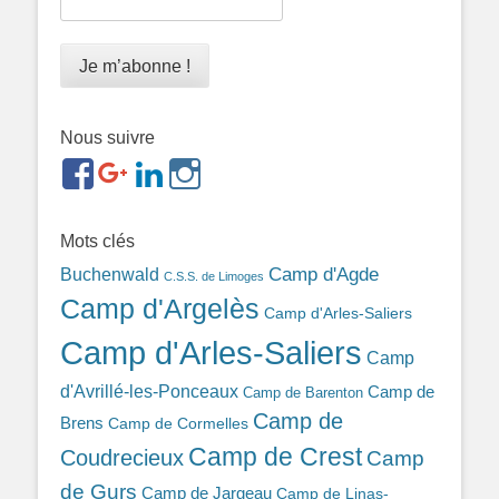
Nous suivre
https://www.facebook.com/groups/memorialdesnomadesd
https://plus.google.com/b/1143726048350665255
https://www.linkedin.com/in/gigi-
https://www.instagram.com/filsfillesintern
ref=br_rs
bonin-
389ba213b/
Mots clés
Camp d'Agde
Buchenwald
C.S.S. de Limoges
Camp d'Argelès
Camp d'Arles-Saliers
Camp d'Arles-Saliers
Camp
d'Avrillé-les-Ponceaux
Camp de
Camp de Barenton
Camp de
Brens
Camp de Cormelles
Camp de Crest
Coudrecieux
Camp
de Gurs
Camp de Jargeau
Camp de Linas-