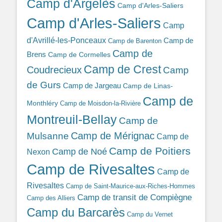
Camp d'Argelès
Camp d'Arles-Saliers
Camp d'Arles-Saliers
Camp
d'Avrillé-les-Ponceaux
Camp de
Camp de Barenton
Camp de
Brens
Camp de Cormelles
Camp de Crest
Coudrecieux
Camp
de Gurs
Camp de Jargeau
Camp de Linas-
Camp de
Monthléry
Camp de Moisdon-la-Rivière
Montreuil-Bellay
Camp de
Camp de Mérignac
Mulsanne
Camp de
Camp de Poitiers
Camp de Noé
Nexon
Camp de Rivesaltes
Camp de
Rivesaltes
Camp de Saint-Maurice-aux-Riches-Hommes
Camp de transit de Compiègne
Camp des Alliers
Camp du Barcarès
Camp du Vernet