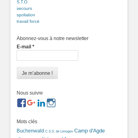
S.T.O.
secours
spoliation
travail forcé
Abonnez-vous à notre newsletter
E-mail
*
Nous suivre
https://www.facebook.com/groups/memorialdesnomadesd
https://plus.google.com/b/1143726048350665255
https://www.linkedin.com/in/gigi-
https://www.instagram.com/filsfillesintern
ref=br_rs
bonin-
389ba213b/
Mots clés
Camp d'Agde
Buchenwald
C.S.S. de Limoges