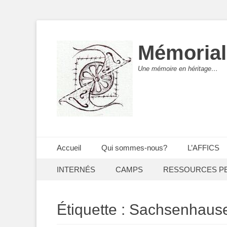
Mémorial
Une mémoire en héritage…
Menu principal
Aller
Accueil
Qui sommes-nous?
L’AFFICS
au
Menu secondaire
Aller
contenu
INTERNÉS
CAMPS
RESSOURCES P
au
contenu
Étiquette :
Sachsenhaus