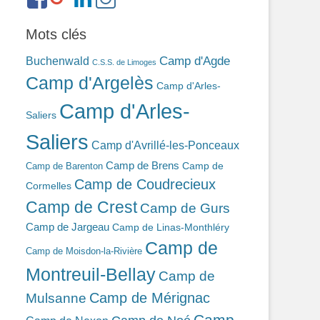
ref=br_rs
bonin-
389ba213b/
Mots clés
Camp d'Agde
Buchenwald
C.S.S. de Limoges
Camp d'Argelès
Camp d'Arles-
Camp d'Arles-
Saliers
Saliers
Camp d'Avrillé-les-Ponceaux
Camp de Brens
Camp de
Camp de Barenton
Camp de Coudrecieux
Cormelles
Camp de Crest
Camp de Gurs
Camp de Jargeau
Camp de Linas-Monthléry
Camp de
Camp de Moisdon-la-Rivière
Montreuil-Bellay
Camp de
Camp de Mérignac
Mulsanne
Camp