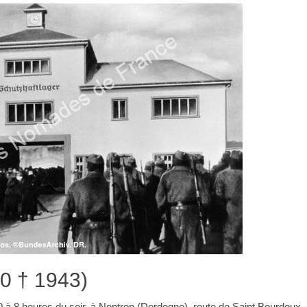
0 † 1943)
à 8 heures du soir, à Nontron (Dordogne), route de Saint Bourdoux,