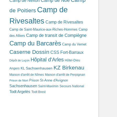
Camp de Noé
Camp de Nexon
Camp de
de Poitiers
Rivesaltes
Camp de Rivesaltes
Camp de Saint-Maurice-aux-Riches-Hommes
Camp
Camp de transit de Compiègne
des Alliers
Camp du Barcarès
Camp du Vernet
Caserne Dossin
CSS Fort-Barraux
Hôpital d'Arles
Hôtel-Dieu
Dépôt de Luçon
KZ Birkenau
KL Sachsenhausen
Angers
Maison d'arrêt de Nîmes
Maison d'arrêt de Perpignan
Prison St-Anne d'Avignon
Prison de Niort
Sachsenhausen
Saint-Maximin
Secours National
Todt Argelès
Todt Brest