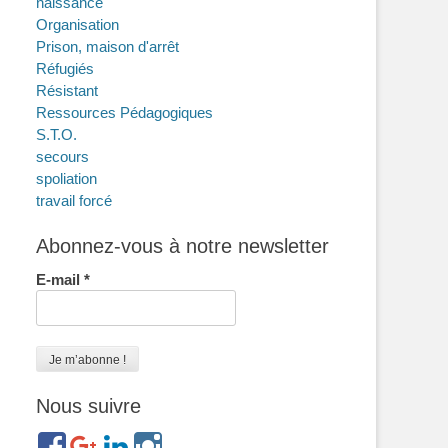
naissance
Organisation
Prison, maison d'arrêt
Réfugiés
Résistant
Ressources Pédagogiques
S.T.O.
secours
spoliation
travail forcé
Abonnez-vous à notre newsletter
E-mail
*
Nous suivre
https://www.facebook.com/groups/memorialdesnomadesdefr
https://plus.google.com/b/114372604835066525589/
https://www.linkedin.com/in/gigi-
https://www.instagram.com/filsfillesinternesc