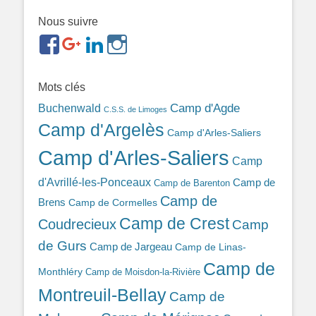
Nous suivre
https://www.facebook.com/groups/memorialdesnomadesd
https://plus.google.com/b/1143726048350665255
https://www.linkedin.com/in/gigi-
https://www.instagram.com/filsfillesintern
ref=br_rs
bonin-
389ba213b/
Mots clés
Camp d'Agde
Buchenwald
C.S.S. de Limoges
Camp d'Argelès
Camp d'Arles-Saliers
Camp d'Arles-Saliers
Camp
d'Avrillé-les-Ponceaux
Camp de
Camp de Barenton
Camp de
Brens
Camp de Cormelles
Camp de Crest
Coudrecieux
Camp
de Gurs
Camp de Jargeau
Camp de Linas-
Camp de
Monthléry
Camp de Moisdon-la-Rivière
Montreuil-Bellay
Camp de