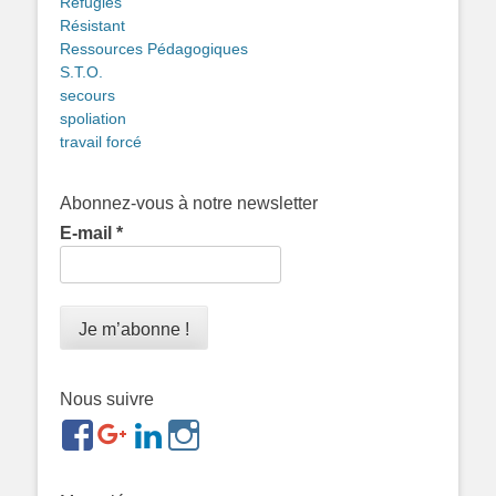
Réfugiés
Résistant
Ressources Pédagogiques
S.T.O.
secours
spoliation
travail forcé
Abonnez-vous à notre newsletter
E-mail
*
Nous suivre
https://www.facebook.com/groups/memorialdesnomadesd
https://plus.google.com/b/1143726048350665255
https://www.linkedin.com/in/gigi-
https://www.instagram.com/filsfillesintern
ref=br_rs
bonin-
389ba213b/