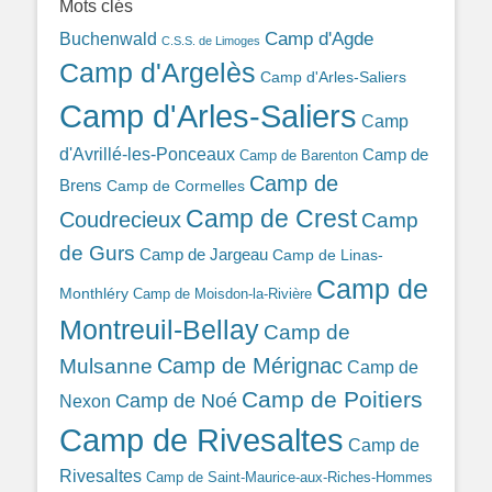
Mots clés
Camp d'Agde
Buchenwald
C.S.S. de Limoges
Camp d'Argelès
Camp d'Arles-Saliers
Camp d'Arles-Saliers
Camp
d'Avrillé-les-Ponceaux
Camp de
Camp de Barenton
Camp de
Brens
Camp de Cormelles
Camp de Crest
Coudrecieux
Camp
de Gurs
Camp de Jargeau
Camp de Linas-
Camp de
Monthléry
Camp de Moisdon-la-Rivière
Montreuil-Bellay
Camp de
Camp de Mérignac
Mulsanne
Camp de
Camp de Poitiers
Camp de Noé
Nexon
Camp de Rivesaltes
Camp de
Rivesaltes
Camp de Saint-Maurice-aux-Riches-Hommes