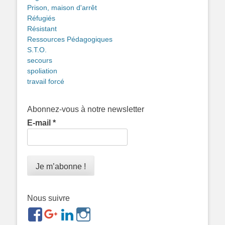
Prison, maison d'arrêt
Réfugiés
Résistant
Ressources Pédagogiques
S.T.O.
secours
spoliation
travail forcé
Abonnez-vous à notre newsletter
E-mail
*
Nous suivre
https://www.facebook.com/groups/memorialdesnomadesd
https://plus.google.com/b/1143726048350665255
https://www.linkedin.com/in/gigi-
https://www.instagram.com/filsfillesintern
ref=br_rs
bonin-