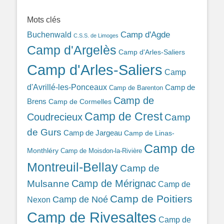
389ba213b/
Mots clés
Camp d'Agde
Buchenwald
C.S.S. de Limoges
Camp d'Argelès
Camp d'Arles-Saliers
Camp d'Arles-Saliers
Camp
d'Avrillé-les-Ponceaux
Camp de
Camp de Barenton
Camp de
Brens
Camp de Cormelles
Camp de Crest
Coudrecieux
Camp
de Gurs
Camp de Jargeau
Camp de Linas-
Camp de
Monthléry
Camp de Moisdon-la-Rivière
Montreuil-Bellay
Camp de
Camp de Mérignac
Mulsanne
Camp de
Camp de Poitiers
Camp de Noé
Nexon
Camp de Rivesaltes
Camp de