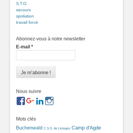
S.T.O.
secours
spoliation
travail forcé
Abonnez-vous à notre newsletter
E-mail
*
Nous suivre
https://www.facebook.com/groups/memorialdesnomadesd
https://plus.google.com/b/1143726048350665255
https://www.linkedin.com/in/gigi-
https://www.instagram.com/filsfillesintern
ref=br_rs
bonin-
389ba213b/
Mots clés
Camp d'Agde
Buchenwald
C.S.S. de Limoges