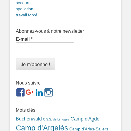
secours
spoliation
travail forcé
Abonnez-vous à notre newsletter
E-mail
*
Nous suivre
https://www.facebook.com/groups/memorialdesnomadesd
https://plus.google.com/b/1143726048350665255
https://www.linkedin.com/in/gigi-
https://www.instagram.com/filsfillesintern
ref=br_rs
bonin-
389ba213b/
Mots clés
Camp d'Agde
Buchenwald
C.S.S. de Limoges
Camp d'Argelès
Camp d'Arles-Saliers