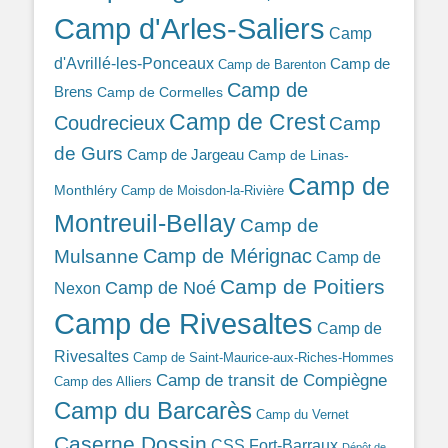
Camp d'Arles-Saliers
Camp
d'Avrillé-les-Ponceaux
Camp de
Camp de Barenton
Camp de
Brens
Camp de Cormelles
Camp de Crest
Coudrecieux
Camp
de Gurs
Camp de Jargeau
Camp de Linas-
Camp de
Monthléry
Camp de Moisdon-la-Rivière
Montreuil-Bellay
Camp de
Camp de Mérignac
Mulsanne
Camp de
Camp de Poitiers
Camp de Noé
Nexon
Camp de Rivesaltes
Camp de
Rivesaltes
Camp de Saint-Maurice-aux-Riches-Hommes
Camp de transit de Compiègne
Camp des Alliers
Camp du Barcarès
Camp du Vernet
Caserne Dossin
CSS Fort-Barraux
Dépôt de