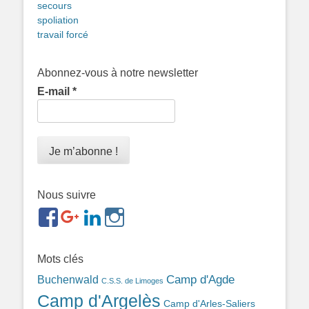
secours
spoliation
travail forcé
Abonnez-vous à notre newsletter
E-mail
*
Nous suivre
https://www.facebook.com/groups/memorialdesnomadesd
https://plus.google.com/b/1143726048350665255
https://www.linkedin.com/in/gigi-
https://www.instagram.com/filsfillesintern
ref=br_rs
bonin-
389ba213b/
Mots clés
Camp d'Agde
Buchenwald
C.S.S. de Limoges
Camp d'Argelès
Camp d'Arles-Saliers