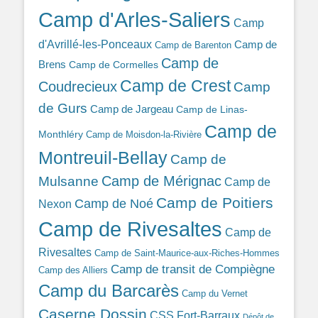
Camp d'Arles-Saliers
Camp
d'Avrillé-les-Ponceaux
Camp de
Camp de Barenton
Camp de
Brens
Camp de Cormelles
Camp de Crest
Coudrecieux
Camp
de Gurs
Camp de Jargeau
Camp de Linas-
Camp de
Monthléry
Camp de Moisdon-la-Rivière
Montreuil-Bellay
Camp de
Camp de Mérignac
Mulsanne
Camp de
Camp de Poitiers
Camp de Noé
Nexon
Camp de Rivesaltes
Camp de
Rivesaltes
Camp de Saint-Maurice-aux-Riches-Hommes
Camp de transit de Compiègne
Camp des Alliers
Camp du Barcarès
Camp du Vernet
Caserne Dossin
CSS Fort-Barraux
Dépôt de