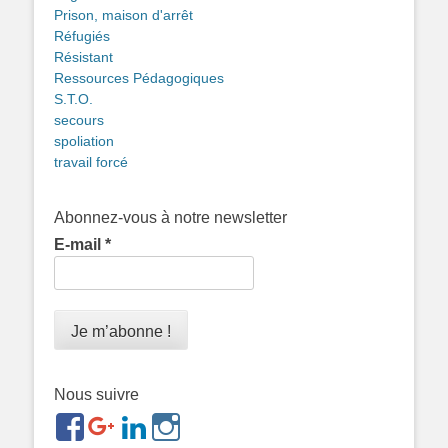
Prison, maison d'arrêt
Réfugiés
Résistant
Ressources Pédagogiques
S.T.O.
secours
spoliation
travail forcé
Abonnez-vous à notre newsletter
E-mail
*
Nous suivre
https://www.facebook.com/groups/memorialdesnomadesd
https://plus.google.com/b/1143726048350665255
https://www.linkedin.com/in/gigi-
https://www.instagram.com/filsfillesintern
ref=br_rs
bonin-