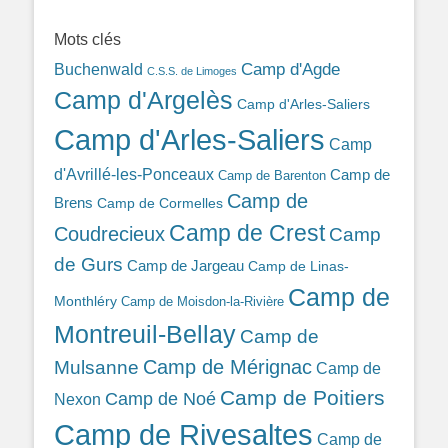
389ba213b/
Mots clés
Camp d'Agde
Buchenwald
C.S.S. de Limoges
Camp d'Argelès
Camp d'Arles-Saliers
Camp d'Arles-Saliers
Camp
d'Avrillé-les-Ponceaux
Camp de
Camp de Barenton
Camp de
Brens
Camp de Cormelles
Camp de Crest
Coudrecieux
Camp
de Gurs
Camp de Jargeau
Camp de Linas-
Camp de
Monthléry
Camp de Moisdon-la-Rivière
Montreuil-Bellay
Camp de
Camp de Mérignac
Mulsanne
Camp de
Camp de Poitiers
Camp de Noé
Nexon
Camp de Rivesaltes
Camp de