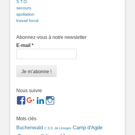
S.T.O.
secours
spoliation
travail forcé
Abonnez-vous à notre newsletter
E-mail
*
Nous suivre
https://www.facebook.com/groups/memorialdesnomadesd
https://plus.google.com/b/1143726048350665255
https://www.linkedin.com/in/gigi-
https://www.instagram.com/filsfillesintern
ref=br_rs
bonin-
389ba213b/
Mots clés
Camp d'Agde
Buchenwald
C.S.S. de Limoges