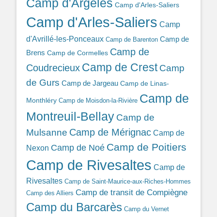
Camp d'Argelès
Camp d'Arles-Saliers
Camp d'Arles-Saliers
Camp
d'Avrillé-les-Ponceaux
Camp de
Camp de Barenton
Camp de
Brens
Camp de Cormelles
Camp de Crest
Coudrecieux
Camp
de Gurs
Camp de Jargeau
Camp de Linas-
Camp de
Monthléry
Camp de Moisdon-la-Rivière
Montreuil-Bellay
Camp de
Camp de Mérignac
Mulsanne
Camp de
Camp de Poitiers
Camp de Noé
Nexon
Camp de Rivesaltes
Camp de
Rivesaltes
Camp de Saint-Maurice-aux-Riches-Hommes
Camp de transit de Compiègne
Camp des Alliers
Camp du Barcarès
Camp du Vernet