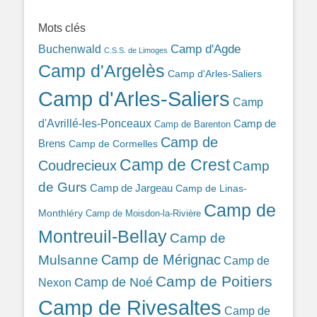
389ba213b/
Mots clés
Camp d'Agde
Buchenwald
C.S.S. de Limoges
Camp d'Argelès
Camp d'Arles-Saliers
Camp d'Arles-Saliers
Camp
d'Avrillé-les-Ponceaux
Camp de
Camp de Barenton
Camp de
Brens
Camp de Cormelles
Camp de Crest
Coudrecieux
Camp
de Gurs
Camp de Jargeau
Camp de Linas-
Camp de
Monthléry
Camp de Moisdon-la-Rivière
Montreuil-Bellay
Camp de
Camp de Mérignac
Mulsanne
Camp de
Camp de Poitiers
Camp de Noé
Nexon
Camp de Rivesaltes
Camp de