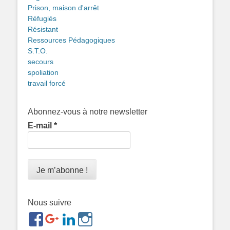
Prison, maison d'arrêt
Réfugiés
Résistant
Ressources Pédagogiques
S.T.O.
secours
spoliation
travail forcé
Abonnez-vous à notre newsletter
E-mail
*
Nous suivre
https://www.facebook.com/groups/memorialdesnomadesd
https://plus.google.com/b/1143726048350665255
https://www.linkedin.com/in/gigi-
https://www.instagram.com/filsfillesintern
ref=br_rs
bonin-