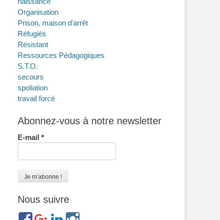
naissance
Organisation
Prison, maison d'arrêt
Réfugiés
Résistant
Ressources Pédagogiques
S.T.O.
secours
spoliation
travail forcé
Abonnez-vous à notre newsletter
E-mail
*
Nous suivre
https://www.facebook.com/groups/memorialdesnomadesdefr
https://plus.google.com/b/114372604835066525589/
https://www.linkedin.com/in/gigi-
https://www.instagram.com/filsfillesinternesc