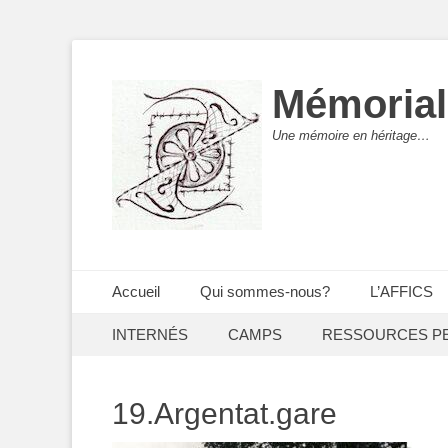
Mémorial
Une mémoire en héritage…
Menu principal
Aller
Accueil
Qui sommes-nous?
L’AFFICS
au
Menu secondaire
Aller
contenu
INTERNÉS
CAMPS
RESSOURCES P
au
contenu
19.Argentat.gare