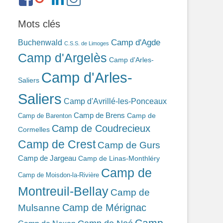
ref=br_rs
bonin-
389ba213b/
Mots clés
Camp d'Agde
Buchenwald
C.S.S. de Limoges
Camp d'Argelès
Camp d'Arles-
Camp d'Arles-
Saliers
Saliers
Camp d'Avrillé-les-Ponceaux
Camp de Brens
Camp de
Camp de Barenton
Camp de Coudrecieux
Cormelles
Camp de Crest
Camp de Gurs
Camp de Jargeau
Camp de Linas-Monthléry
Camp de
Camp de Moisdon-la-Rivière
Montreuil-Bellay
Camp de
Camp de Mérignac
Mulsanne
Camp