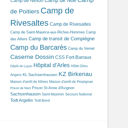
Camp de Noé
Camp de Nexon
Camp de
de Poitiers
Rivesaltes
Camp de Rivesaltes
Camp de Saint-Maurice-aux-Riches-Hommes
Camp
Camp de transit de Compiègne
des Alliers
Camp du Barcarès
Camp du Vernet
Caserne Dossin
CSS Fort-Barraux
Hôpital d'Arles
Hôtel-Dieu
Dépôt de Luçon
KZ Birkenau
KL Sachsenhausen
Angers
Maison d'arrêt de Nîmes
Maison d'arrêt de Perpignan
Prison St-Anne d'Avignon
Prison de Niort
Sachsenhausen
Saint-Maximin
Secours National
Todt Argelès
Todt Brest