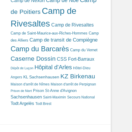
Camp de Noé
Camp de Nexon
Camp de
de Poitiers
Rivesaltes
Camp de Rivesaltes
Camp de Saint-Maurice-aux-Riches-Hommes
Camp
Camp de transit de Compiègne
des Alliers
Camp du Barcarès
Camp du Vernet
Caserne Dossin
CSS Fort-Barraux
Hôpital d'Arles
Hôtel-Dieu
Dépôt de Luçon
KZ Birkenau
KL Sachsenhausen
Angers
Maison d'arrêt de Nîmes
Maison d'arrêt de Perpignan
Prison St-Anne d'Avignon
Prison de Niort
Sachsenhausen
Saint-Maximin
Secours National
Todt Argelès
Todt Brest