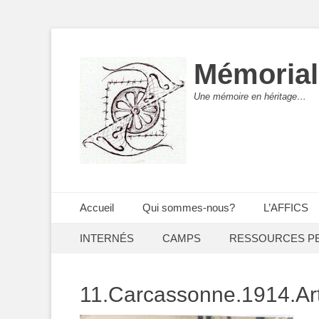
Mémorial
Une mémoire en héritage…
Menu principal
Aller
Accueil
Qui sommes-nous?
L’AFFICS
au
Menu secondaire
Aller
contenu
INTERNÉS
CAMPS
RESSOURCES P
au
contenu
11.Carcassonne.1914.Arti