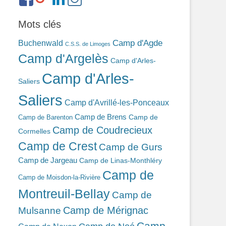
ref=br_rs
bonin-
389ba213b/
Mots clés
Camp d'Agde
Buchenwald
C.S.S. de Limoges
Camp d'Argelès
Camp d'Arles-
Camp d'Arles-
Saliers
Saliers
Camp d'Avrillé-les-Ponceaux
Camp de Brens
Camp de
Camp de Barenton
Camp de Coudrecieux
Cormelles
Camp de Crest
Camp de Gurs
Camp de Jargeau
Camp de Linas-Monthléry
Camp de
Camp de Moisdon-la-Rivière
Montreuil-Bellay
Camp de
Camp de Mérignac
Mulsanne
Camp