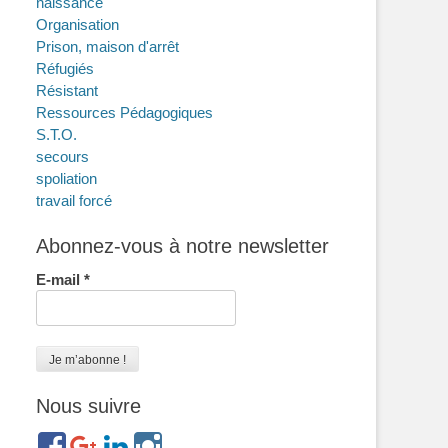
naissance
Organisation
Prison, maison d'arrêt
Réfugiés
Résistant
Ressources Pédagogiques
S.T.O.
secours
spoliation
travail forcé
Abonnez-vous à notre newsletter
E-mail
*
Nous suivre
https://www.facebook.com/groups/memorialdesnomadesdefr
https://plus.google.com/b/114372604835066525589/
https://www.linkedin.com/in/gigi-
https://www.instagram.com/filsfillesinternesc