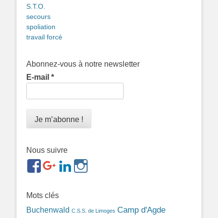
S.T.O.
secours
spoliation
travail forcé
Abonnez-vous à notre newsletter
E-mail
*
Nous suivre
https://www.facebook.com/groups/memorialdesnomadesd
https://plus.google.com/b/1143726048350665255
https://www.linkedin.com/in/gigi-
https://www.instagram.com/filsfillesintern
ref=br_rs
bonin-
389ba213b/
Mots clés
Camp d'Agde
Buchenwald
C.S.S. de Limoges