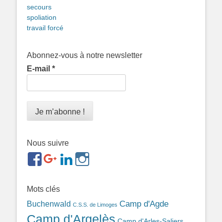
secours
spoliation
travail forcé
Abonnez-vous à notre newsletter
E-mail
*
Nous suivre
https://www.facebook.com/groups/memorialdesnomadesd
https://plus.google.com/b/1143726048350665255
https://www.linkedin.com/in/gigi-
https://www.instagram.com/filsfillesintern
ref=br_rs
bonin-
389ba213b/
Mots clés
Camp d'Agde
Buchenwald
C.S.S. de Limoges
Camp d'Argelès
Camp d'Arles-Saliers