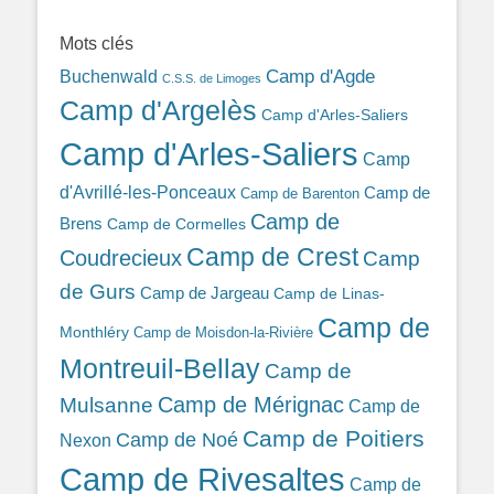
389ba213b/
Mots clés
Camp d'Agde
Buchenwald
C.S.S. de Limoges
Camp d'Argelès
Camp d'Arles-Saliers
Camp d'Arles-Saliers
Camp
d'Avrillé-les-Ponceaux
Camp de
Camp de Barenton
Camp de
Brens
Camp de Cormelles
Camp de Crest
Coudrecieux
Camp
de Gurs
Camp de Jargeau
Camp de Linas-
Camp de
Monthléry
Camp de Moisdon-la-Rivière
Montreuil-Bellay
Camp de
Camp de Mérignac
Mulsanne
Camp de
Camp de Poitiers
Camp de Noé
Nexon
Camp de Rivesaltes
Camp de