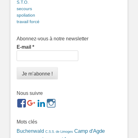
S.T.O.
secours
spoliation
travail forcé
Abonnez-vous à notre newsletter
E-mail
*
Nous suivre
https://www.facebook.com/groups/memorialdesnomadesd
https://plus.google.com/b/1143726048350665255
https://www.linkedin.com/in/gigi-
https://www.instagram.com/filsfillesintern
ref=br_rs
bonin-
389ba213b/
Mots clés
Camp d'Agde
Buchenwald
C.S.S. de Limoges