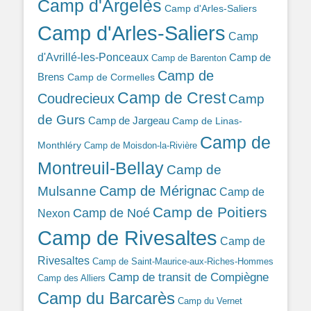
Camp d'Argelès
Camp d'Arles-Saliers
Camp d'Arles-Saliers
Camp
d'Avrillé-les-Ponceaux
Camp de
Camp de Barenton
Camp de
Brens
Camp de Cormelles
Camp de Crest
Coudrecieux
Camp
de Gurs
Camp de Jargeau
Camp de Linas-
Camp de
Monthléry
Camp de Moisdon-la-Rivière
Montreuil-Bellay
Camp de
Camp de Mérignac
Mulsanne
Camp de
Camp de Poitiers
Camp de Noé
Nexon
Camp de Rivesaltes
Camp de
Rivesaltes
Camp de Saint-Maurice-aux-Riches-Hommes
Camp de transit de Compiègne
Camp des Alliers
Camp du Barcarès
Camp du Vernet