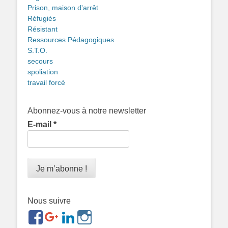
Prison, maison d'arrêt
Réfugiés
Résistant
Ressources Pédagogiques
S.T.O.
secours
spoliation
travail forcé
Abonnez-vous à notre newsletter
E-mail
*
Nous suivre
https://www.facebook.com/groups/memorialdesnomadesd
https://plus.google.com/b/1143726048350665255
https://www.linkedin.com/in/gigi-
https://www.instagram.com/filsfillesintern
ref=br_rs
bonin-