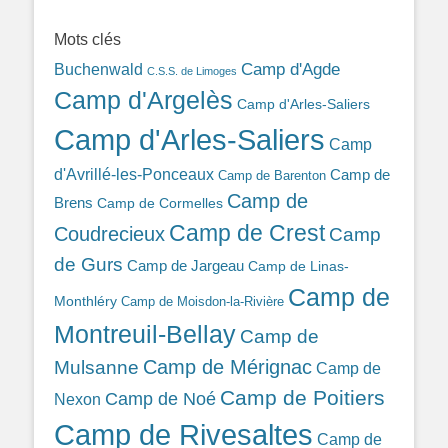
389ba213b/
Mots clés
Camp d'Agde
Buchenwald
C.S.S. de Limoges
Camp d'Argelès
Camp d'Arles-Saliers
Camp d'Arles-Saliers
Camp
d'Avrillé-les-Ponceaux
Camp de
Camp de Barenton
Camp de
Brens
Camp de Cormelles
Camp de Crest
Coudrecieux
Camp
de Gurs
Camp de Jargeau
Camp de Linas-
Camp de
Monthléry
Camp de Moisdon-la-Rivière
Montreuil-Bellay
Camp de
Camp de Mérignac
Mulsanne
Camp de
Camp de Poitiers
Camp de Noé
Nexon
Camp de Rivesaltes
Camp de