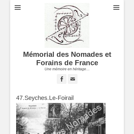
Mémorial des Nomades et
Forains de France
Une mémoire en héritage…
Facebook
Adresse
de
contact
47.Seyches.Le-Foirail