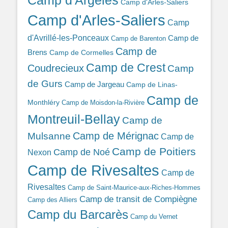
Camp d'Arles-Saliers
Camp d'Arles-Saliers
Camp
d'Avrillé-les-Ponceaux
Camp de
Camp de Barenton
Camp de
Brens
Camp de Cormelles
Camp de Crest
Coudrecieux
Camp
de Gurs
Camp de Jargeau
Camp de Linas-
Camp de
Monthléry
Camp de Moisdon-la-Rivière
Montreuil-Bellay
Camp de
Camp de Mérignac
Mulsanne
Camp de
Camp de Poitiers
Camp de Noé
Nexon
Camp de Rivesaltes
Camp de
Rivesaltes
Camp de Saint-Maurice-aux-Riches-Hommes
Camp de transit de Compiègne
Camp des Alliers
Camp du Barcarès
Camp du Vernet