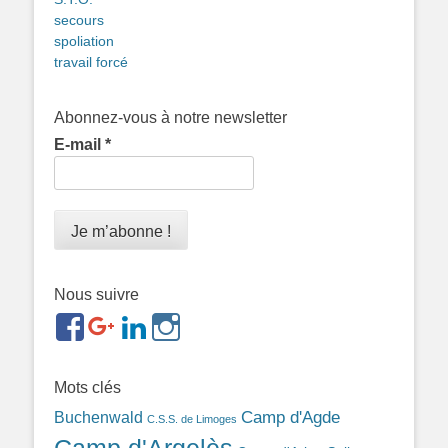
secours
spoliation
travail forcé
Abonnez-vous à notre newsletter
E-mail
*
Nous suivre
https://www.facebook.com/groups/memorialdesnomadesd
https://plus.google.com/b/1143726048350665255
https://www.linkedin.com/in/gigi-
https://www.instagram.com/filsfillesintern
ref=br_rs
bonin-
389ba213b/
Mots clés
Camp d'Agde
Buchenwald
C.S.S. de Limoges
Camp d'Argelès