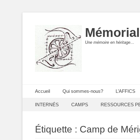
Mémorial
Une mémoire en héritage…
Menu principal
Aller
Accueil
Qui sommes-nous?
L’AFFICS
au
Menu secondaire
Aller
contenu
INTERNÉS
CAMPS
RESSOURCES P
au
contenu
Étiquette :
Camp de Méri