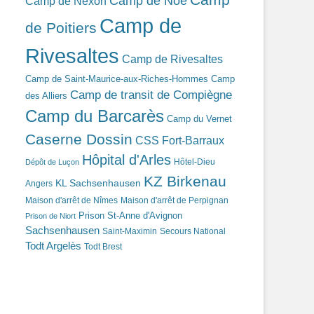
Camp de Noé
Camp de Nexon
Camp de
de Poitiers
Rivesaltes
Camp de Rivesaltes
Camp de Saint-Maurice-aux-Riches-Hommes
Camp
Camp de transit de Compiègne
des Alliers
Camp du Barcarès
Camp du Vernet
Caserne Dossin
CSS Fort-Barraux
Hôpital d'Arles
Hôtel-Dieu
Dépôt de Luçon
KZ Birkenau
KL Sachsenhausen
Angers
Maison d'arrêt de Nîmes
Maison d'arrêt de Perpignan
Prison St-Anne d'Avignon
Prison de Niort
Sachsenhausen
Saint-Maximin
Secours National
Todt Argelès
Todt Brest