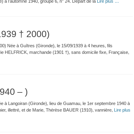
 à l’automne 1940, groupe 6, n° 24. Départ de la
Lire plus …
939 † 2000)
 Née à Guîtres (Gironde), le 15/09/1939 à 4 heures, fils
e HELFRICK, marchande (1901 †), sans domicile fixe, Française,
…
40 – )
à Langoiran (Gironde), lieu de Guamau, le 1er septembre 1940 à
er, illettré, et de Marie, Thérèse BAUER (1910), vannière,
Lire plus