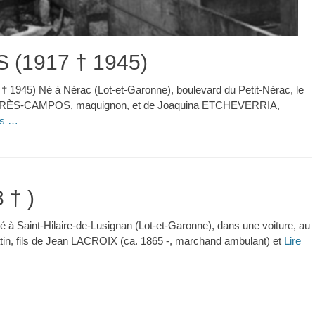
 (1917 † 1945)
945) Né à Nérac (Lot-et-Garonne), boulevard du Petit-Nérac, le
ph FLORÈS-CAMPOS, maquignon, et de Joaquina ETCHEVERRIA,
us …
 † )
 à Saint-Hilaire-de-Lusignan (Lot-et-Garonne), dans une voiture, au
atin, fils de Jean LACROIX (ca. 1865 -, marchand ambulant) et
Lire