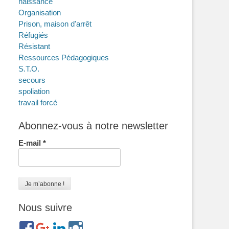
naissance
Organisation
Prison, maison d'arrêt
Réfugiés
Résistant
Ressources Pédagogiques
S.T.O.
secours
spoliation
travail forcé
Abonnez-vous à notre newsletter
E-mail
*
Nous suivre
https://www.facebook.com/groups/memorialdesnomadesdefr
https://plus.google.com/b/114372604835066525589/
https://www.linkedin.com/in/gigi-
https://www.instagram.com/filsfillesinternesc