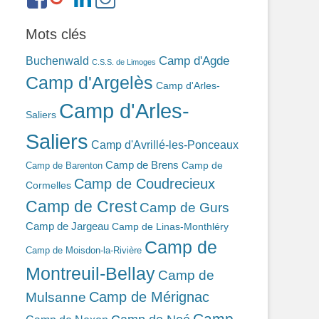
ref=br_rs
bonin-
389ba213b/
Mots clés
Camp d'Agde
Buchenwald
C.S.S. de Limoges
Camp d'Argelès
Camp d'Arles-
Camp d'Arles-
Saliers
Saliers
Camp d'Avrillé-les-Ponceaux
Camp de Brens
Camp de
Camp de Barenton
Camp de Coudrecieux
Cormelles
Camp de Crest
Camp de Gurs
Camp de Jargeau
Camp de Linas-Monthléry
Camp de
Camp de Moisdon-la-Rivière
Montreuil-Bellay
Camp de
Camp de Mérignac
Mulsanne
Camp