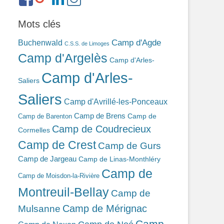
ref=br_rs
bonin-
389ba213b/
Mots clés
Camp d'Agde
Buchenwald
C.S.S. de Limoges
Camp d'Argelès
Camp d'Arles-
Camp d'Arles-
Saliers
Saliers
Camp d'Avrillé-les-Ponceaux
Camp de Brens
Camp de
Camp de Barenton
Camp de Coudrecieux
Cormelles
Camp de Crest
Camp de Gurs
Camp de Jargeau
Camp de Linas-Monthléry
Camp de
Camp de Moisdon-la-Rivière
Montreuil-Bellay
Camp de
Camp de Mérignac
Mulsanne
Camp