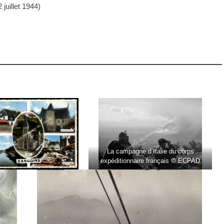
juillet 1944)
La campagne d’Italie du corps
expéditionnaire français © ECPAD