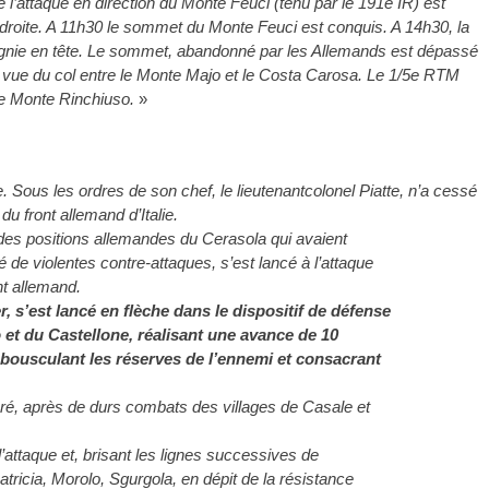
 l’attaque en direction du Monte Feuci (tenu par le 191e IR) est
roite. A 11h30 le sommet du Monte Feuci est conquis. A 14h30, la
gnie en tête. Le sommet, abandonné par les Allemands est dépassé
en vue du col entre le Monte Majo et le Costa Carosa. Le 1/5e RTM
le Monte Rinchiuso.
»
 Sous les ordres de son chef, le lieutenantcolonel Piatte, n’a cessé
u front allemand d’Italie.
e des positions allemandes du Cerasola qui avaient
 de violentes contre-attaques, s’est lancé à l’attaque
nt allemand.
, s’est lancé en flèche dans le dispositif de défense
et du Castellone, réalisant une avance de 10
bousculant les réserves de l’ennemi et consacrant
aré, après de durs combats des villages de Casale et
’attaque et, brisant les lignes successives de
tricia, Morolo, Sgurgola, en dépit de la résistance