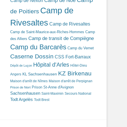
Camp de Noé
Camp de Nexon
Camp de
de Poitiers
Rivesaltes
Camp de Rivesaltes
Camp de Saint-Maurice-aux-Riches-Hommes
Camp
Camp de transit de Compiègne
des Alliers
Camp du Barcarès
Camp du Vernet
Caserne Dossin
CSS Fort-Barraux
Hôpital d'Arles
Hôtel-Dieu
Dépôt de Luçon
KZ Birkenau
KL Sachsenhausen
Angers
Maison d'arrêt de Nîmes
Maison d'arrêt de Perpignan
Prison St-Anne d'Avignon
Prison de Niort
Sachsenhausen
Saint-Maximin
Secours National
Todt Argelès
Todt Brest