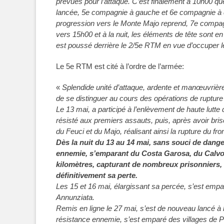
prévues pour l’attaque. C’est finalement à 10h00 que
lancée, 5e compagnie à gauche et 6e compagnie à d
progression vers le Monte Majo reprend, 7e compa
vers 15h00 et à la nuit, les éléments de tête sont 
est poussé derrière le 2/5e RTM en vue d’occuper 
Le 5e RTM est cité à l’ordre de l’armée:
«
Splendide unité d’attaque, ardente et manœuvrière.
de se distinguer au cours des opérations de rupture d
Le 13 mai, a participé à l’enlèvement de haute lutt
résisté aux premiers assauts, puis, après avoir brisé
du Feuci et du Majo, réalisant ainsi la rupture du fro
Dès la nuit du 13 au 14 mai, sans souci de danger
ennemie, s’emparant du Costa Garosa, du Calvo 
kilomètres, capturant de nombreux prisonniers, 
définitivement sa perte.
Les 15 et 16 mai, élargissant sa percée, s’est emp
Annunziata.
Remis en ligne le 27 mai, s’est de nouveau lancé à l
résistance ennemie, s’est emparé des villages de Pa