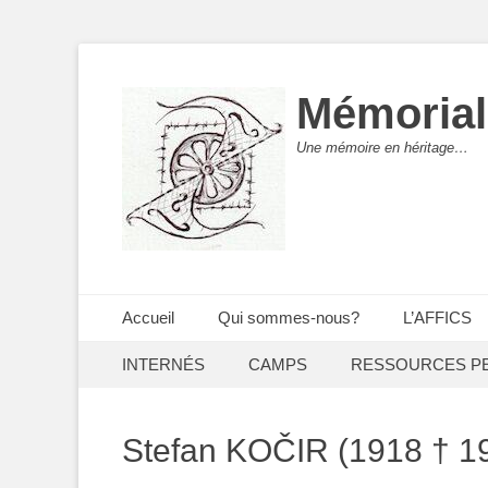
Mémorial
Une mémoire en héritage…
Menu principal
Aller
Accueil
Qui sommes-nous?
L’AFFICS
au
Menu secondaire
Aller
contenu
INTERNÉS
CAMPS
RESSOURCES P
au
contenu
Stefan KOČIR (1918 † 1