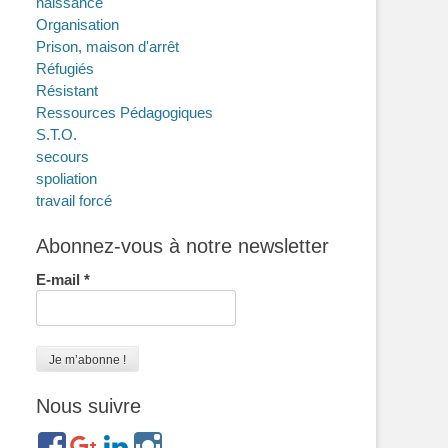
naissance
Organisation
Prison, maison d'arrêt
Réfugiés
Résistant
Ressources Pédagogiques
S.T.O.
secours
spoliation
travail forcé
Abonnez-vous à notre newsletter
E-mail
*
Nous suivre
https://www.facebook.com/groups/memorialdesnomadesdefr
https://plus.google.com/b/114372604835066525589/
https://www.linkedin.com/in/gigi-
https://www.instagram.com/filsfillesinternesc