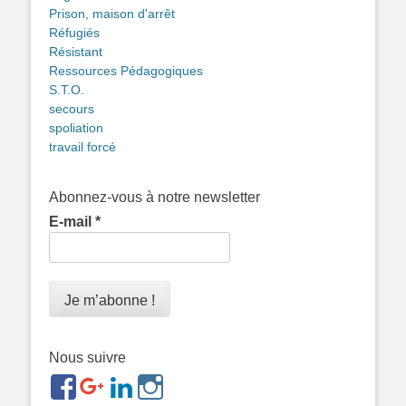
Prison, maison d'arrêt
Réfugiés
Résistant
Ressources Pédagogiques
S.T.O.
secours
spoliation
travail forcé
Abonnez-vous à notre newsletter
E-mail
*
Nous suivre
https://www.facebook.com/groups/memorialdesnomadesd
https://plus.google.com/b/1143726048350665255
https://www.linkedin.com/in/gigi-
https://www.instagram.com/filsfillesintern
ref=br_rs
bonin-