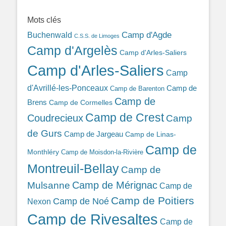
389ba213b/
Mots clés
Camp d'Agde
Buchenwald
C.S.S. de Limoges
Camp d'Argelès
Camp d'Arles-Saliers
Camp d'Arles-Saliers
Camp
d'Avrillé-les-Ponceaux
Camp de
Camp de Barenton
Camp de
Brens
Camp de Cormelles
Camp de Crest
Coudrecieux
Camp
de Gurs
Camp de Jargeau
Camp de Linas-
Camp de
Monthléry
Camp de Moisdon-la-Rivière
Montreuil-Bellay
Camp de
Camp de Mérignac
Mulsanne
Camp de
Camp de Poitiers
Camp de Noé
Nexon
Camp de Rivesaltes
Camp de