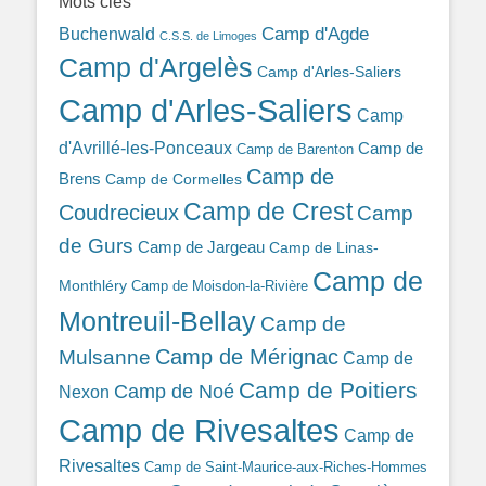
Mots clés
Camp d'Agde
Buchenwald
C.S.S. de Limoges
Camp d'Argelès
Camp d'Arles-Saliers
Camp d'Arles-Saliers
Camp
d'Avrillé-les-Ponceaux
Camp de
Camp de Barenton
Camp de
Brens
Camp de Cormelles
Camp de Crest
Coudrecieux
Camp
de Gurs
Camp de Jargeau
Camp de Linas-
Camp de
Monthléry
Camp de Moisdon-la-Rivière
Montreuil-Bellay
Camp de
Camp de Mérignac
Mulsanne
Camp de
Camp de Poitiers
Camp de Noé
Nexon
Camp de Rivesaltes
Camp de
Rivesaltes
Camp de Saint-Maurice-aux-Riches-Hommes