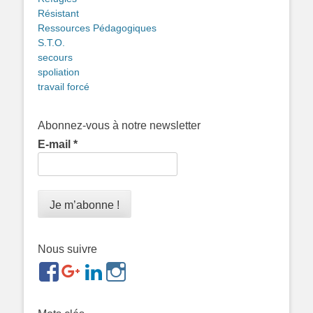
Résistant
Ressources Pédagogiques
S.T.O.
secours
spoliation
travail forcé
Abonnez-vous à notre newsletter
E-mail
*
Nous suivre
https://www.facebook.com/groups/memorialdesnomadesd
https://plus.google.com/b/1143726048350665255
https://www.linkedin.com/in/gigi-
https://www.instagram.com/filsfillesintern
ref=br_rs
bonin-
389ba213b/