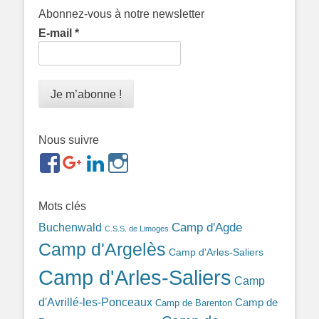
Abonnez-vous à notre newsletter
E-mail
*
Nous suivre
https://www.facebook.com/groups/memorialdesnomadesd
https://plus.google.com/b/1143726048350665255
https://www.linkedin.com/in/gigi-
https://www.instagram.com/filsfillesintern
ref=br_rs
bonin-
389ba213b/
Mots clés
Camp d'Agde
Buchenwald
C.S.S. de Limoges
Camp d'Argelès
Camp d'Arles-Saliers
Camp d'Arles-Saliers
Camp
d'Avrillé-les-Ponceaux
Camp de
Camp de Barenton