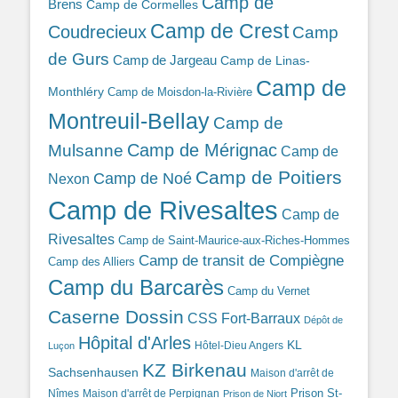
Camp de
Brens
Camp de Cormelles
Camp de Crest
Coudrecieux
Camp
de Gurs
Camp de Jargeau
Camp de Linas-
Camp de
Monthléry
Camp de Moisdon-la-Rivière
Montreuil-Bellay
Camp de
Camp de Mérignac
Mulsanne
Camp de
Camp de Poitiers
Camp de Noé
Nexon
Camp de Rivesaltes
Camp de
Rivesaltes
Camp de Saint-Maurice-aux-Riches-Hommes
Camp de transit de Compiègne
Camp des Alliers
Camp du Barcarès
Camp du Vernet
Caserne Dossin
CSS Fort-Barraux
Dépôt de
Hôpital d'Arles
KL
Hôtel-Dieu Angers
Luçon
KZ Birkenau
Sachsenhausen
Maison d'arrêt de
Prison St-
Nîmes
Maison d'arrêt de Perpignan
Prison de Niort