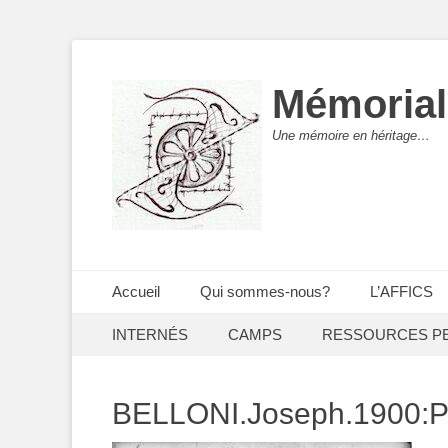
Mémorial
Une mémoire en héritage…
Menu principal
Aller
Accueil
Qui sommes-nous?
L’AFFICS
au
Menu secondaire
Aller
contenu
INTERNÉS
CAMPS
RESSOURCES P
au
contenu
BELLONI.Joseph.1900:P