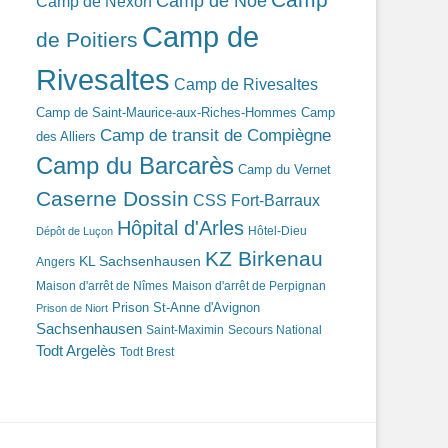
Camp de Noé
Camp de Nexon
Camp de
de Poitiers
Rivesaltes
Camp de Rivesaltes
Camp de Saint-Maurice-aux-Riches-Hommes
Camp
Camp de transit de Compiègne
des Alliers
Camp du Barcarès
Camp du Vernet
Caserne Dossin
CSS Fort-Barraux
Hôpital d'Arles
Hôtel-Dieu
Dépôt de Luçon
KZ Birkenau
KL Sachsenhausen
Angers
Maison d'arrêt de Nîmes
Maison d'arrêt de Perpignan
Prison St-Anne d'Avignon
Prison de Niort
Sachsenhausen
Saint-Maximin
Secours National
Todt Argelès
Todt Brest