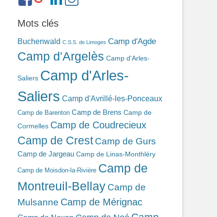
ref=br_rs
bonin-
389ba213b/
Mots clés
Camp d'Agde
Buchenwald
C.S.S. de Limoges
Camp d'Argelès
Camp d'Arles-
Camp d'Arles-
Saliers
Saliers
Camp d'Avrillé-les-Ponceaux
Camp de Brens
Camp de
Camp de Barenton
Camp de Coudrecieux
Cormelles
Camp de Crest
Camp de Gurs
Camp de Jargeau
Camp de Linas-Monthléry
Camp de
Camp de Moisdon-la-Rivière
Montreuil-Bellay
Camp de
Camp de Mérignac
Mulsanne
Camp