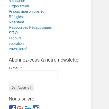
naissance
Organisation
Prison, maison d'arrêt
Réfugiés
Résistant
Ressources Pédagogiques
S.T.O.
secours
spoliation
travail forcé
Abonnez-vous à notre newsletter
E-mail
*
Nous suivre
https://www.facebook.com/groups/memorialdesnomadesdefr
https://plus.google.com/b/114372604835066525589/
https://www.linkedin.com/in/gigi-
https://www.instagram.com/filsfillesinternesc