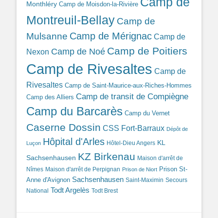
Camp de
Monthléry
Camp de Moisdon-la-Rivière
Montreuil-Bellay
Camp de
Camp de Mérignac
Mulsanne
Camp de
Camp de Poitiers
Camp de Noé
Nexon
Camp de Rivesaltes
Camp de
Rivesaltes
Camp de Saint-Maurice-aux-Riches-Hommes
Camp de transit de Compiègne
Camp des Alliers
Camp du Barcarès
Camp du Vernet
Caserne Dossin
CSS Fort-Barraux
Dépôt de
Hôpital d'Arles
KL
Hôtel-Dieu Angers
Luçon
KZ Birkenau
Sachsenhausen
Maison d'arrêt de
Prison St-
Nîmes
Maison d'arrêt de Perpignan
Prison de Niort
Sachsenhausen
Anne d'Avignon
Saint-Maximin
Secours
Todt Argelès
National
Todt Brest