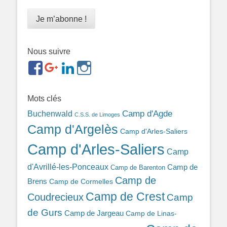
Nous suivre
https://www.facebook.com/groups/memorialdesnomadesd
https://plus.google.com/b/1143726048350665255
https://www.linkedin.com/in/gigi-
https://www.instagram.com/filsfillesintern
ref=br_rs
bonin-
389ba213b/
Mots clés
Camp d'Agde
Buchenwald
C.S.S. de Limoges
Camp d'Argelès
Camp d'Arles-Saliers
Camp d'Arles-Saliers
Camp
d'Avrillé-les-Ponceaux
Camp de
Camp de Barenton
Camp de
Brens
Camp de Cormelles
Camp de Crest
Coudrecieux
Camp
de Gurs
Camp de Jargeau
Camp de Linas-