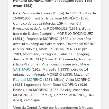
Fernand MORÉNO, vannier espagnol (vers 1905 †
avant 1993)
Né à Campico de Lopez (Murcia), le 15/09/1904 ou le
15/09/1906. Il est le fils de Juan MORÉNO (1870,
Campico de Lopez (Murcia, ESP-), interné à
Rivesaltes et de Anita RODRIGUEZ (1871-), d’une
fratrie de 8, dont Joséphine MORENO RODRIGUEZ
(1894-), Raphaëlle MORENO (1899-), et internées
avec lui au camp de Saliers-Arles: Dolores MORENO
(07/12/1905 † ), Marie Louise MORENO (18 juin
1909, Montblanc, Tarragona, Cataluña, Espagne),
Jeanne MORENO (15 mai 1915 (samedi), Aurignac
(Haute-Garonne). Vit en concubinage avec
Marie
SANTIAGO
(1912, Marseille † 1993), père de 14
enfants, dont Antonio MORÉNO (1930, Mazamet),
Raphaël MORÉNO
(1931, Millau), Anita MORÉNO
(1934, Laguenne), Marie-Rose MORÉNO (1936,
Besse), Lisa MORÉNO (1938, Salers), Ascencion
MORÉNO (1939, Pertuis), Fernand MORÉNO (1943,
Arles), catholique.
Vient du Cantal. Arrêté par les gendarmes à Meysse