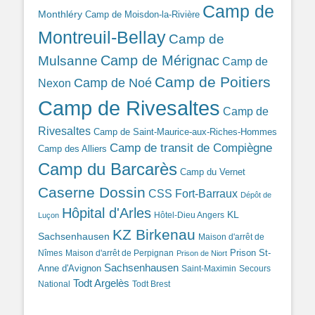
Camp de
Monthléry
Camp de Moisdon-la-Rivière
Montreuil-Bellay
Camp de
Camp de Mérignac
Mulsanne
Camp de
Camp de Poitiers
Camp de Noé
Nexon
Camp de Rivesaltes
Camp de
Rivesaltes
Camp de Saint-Maurice-aux-Riches-Hommes
Camp de transit de Compiègne
Camp des Alliers
Camp du Barcarès
Camp du Vernet
Caserne Dossin
CSS Fort-Barraux
Dépôt de
Hôpital d'Arles
KL
Hôtel-Dieu Angers
Luçon
KZ Birkenau
Sachsenhausen
Maison d'arrêt de
Prison St-
Nîmes
Maison d'arrêt de Perpignan
Prison de Niort
Sachsenhausen
Anne d'Avignon
Saint-Maximin
Secours
Todt Argelès
National
Todt Brest