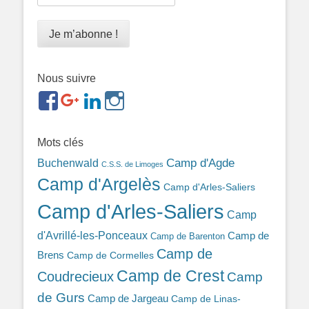
Nous suivre
https://www.facebook.com/groups/memorialdesnomadesd
https://plus.google.com/b/1143726048350665255
https://www.linkedin.com/in/gigi-
https://www.instagram.com/filsfillesintern
ref=br_rs
bonin-
389ba213b/
Mots clés
Camp d'Agde
Buchenwald
C.S.S. de Limoges
Camp d'Argelès
Camp d'Arles-Saliers
Camp d'Arles-Saliers
Camp
d'Avrillé-les-Ponceaux
Camp de
Camp de Barenton
Camp de
Brens
Camp de Cormelles
Camp de Crest
Coudrecieux
Camp
de Gurs
Camp de Jargeau
Camp de Linas-