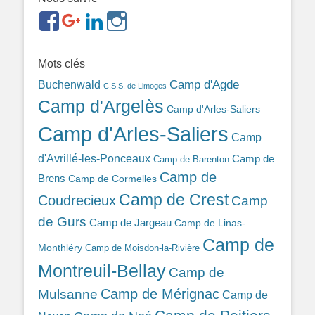
https://www.facebook.com/groups/memorialdesnomadesd
https://plus.google.com/b/1143726048350665255
https://www.linkedin.com/in/gigi-
https://www.instagram.com/filsfillesintern
ref=br_rs
bonin-
389ba213b/
Mots clés
Camp d'Agde
Buchenwald
C.S.S. de Limoges
Camp d'Argelès
Camp d'Arles-Saliers
Camp d'Arles-Saliers
Camp
d'Avrillé-les-Ponceaux
Camp de
Camp de Barenton
Camp de
Brens
Camp de Cormelles
Camp de Crest
Coudrecieux
Camp
de Gurs
Camp de Jargeau
Camp de Linas-
Camp de
Monthléry
Camp de Moisdon-la-Rivière
Montreuil-Bellay
Camp de
Camp de Mérignac
Mulsanne
Camp de