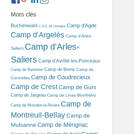
ref=br_rs
bonin-
389ba213b/
Mots clés
Camp d'Agde
Buchenwald
C.S.S. de Limoges
Camp d'Argelès
Camp d'Arles-
Camp d'Arles-
Saliers
Saliers
Camp d'Avrillé-les-Ponceaux
Camp de Brens
Camp de
Camp de Barenton
Camp de Coudrecieux
Cormelles
Camp de Crest
Camp de Gurs
Camp de Jargeau
Camp de Linas-Monthléry
Camp de
Camp de Moisdon-la-Rivière
Montreuil-Bellay
Camp de
Camp de Mérignac
Mulsanne
Camp