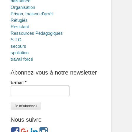
naissance
Organisation
Prison, maison d'arrêt
Réfugiés
Résistant
Ressources Pédagogiques
S.T.O.
secours
spoliation
travail forcé
Abonnez-vous à notre newsletter
E-mail
*
Nous suivre
https://www.facebook.com/groups/memorialdesnomadesdefr
https://plus.google.com/b/114372604835066525589/
https://www.linkedin.com/in/gigi-
https://www.instagram.com/filsfillesinternesc