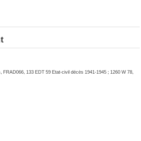
t
es, FRAD066,
133 EDT 59 Etat-civil décès 1941-1945 ;
1260 W 78,