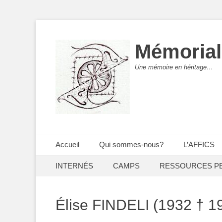
Mémorial
Une mémoire en héritage…
Menu principal
Aller
Accueil
Qui sommes-nous?
L’AFFICS
au
Menu secondaire
Aller
contenu
INTERNÉS
CAMPS
RESSOURCES P
au
contenu
Élise FINDELI (1932 † 1