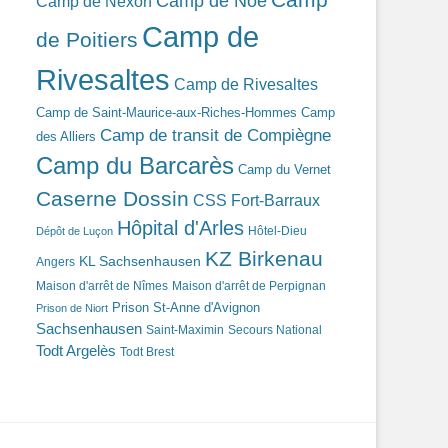
Camp de Noé
Camp de Nexon
Camp de
de Poitiers
Rivesaltes
Camp de Rivesaltes
Camp de Saint-Maurice-aux-Riches-Hommes
Camp
Camp de transit de Compiègne
des Alliers
Camp du Barcarès
Camp du Vernet
Caserne Dossin
CSS Fort-Barraux
Hôpital d'Arles
Hôtel-Dieu
Dépôt de Luçon
KZ Birkenau
KL Sachsenhausen
Angers
Maison d'arrêt de Nîmes
Maison d'arrêt de Perpignan
Prison St-Anne d'Avignon
Prison de Niort
Sachsenhausen
Saint-Maximin
Secours National
Todt Argelès
Todt Brest