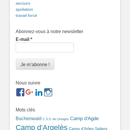
secours
spoliation
travail forcé
Abonnez-vous à notre newsletter
E-mail
*
Nous suivre
https://www.facebook.com/groups/memorialdesnomadesd
https://plus.google.com/b/1143726048350665255
https://www.linkedin.com/in/gigi-
https://www.instagram.com/filsfillesintern
ref=br_rs
bonin-
389ba213b/
Mots clés
Camp d'Agde
Buchenwald
C.S.S. de Limoges
Camp d'Argelès
Camp d'Arles-Saliers