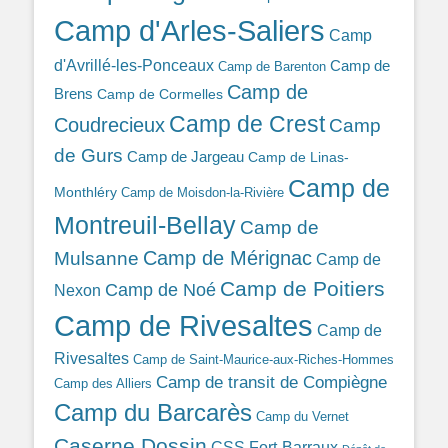
Camp d'Arles-Saliers
Camp
d'Avrillé-les-Ponceaux
Camp de
Camp de Barenton
Camp de
Brens
Camp de Cormelles
Camp de Crest
Coudrecieux
Camp
de Gurs
Camp de Jargeau
Camp de Linas-
Camp de
Monthléry
Camp de Moisdon-la-Rivière
Montreuil-Bellay
Camp de
Camp de Mérignac
Mulsanne
Camp de
Camp de Poitiers
Camp de Noé
Nexon
Camp de Rivesaltes
Camp de
Rivesaltes
Camp de Saint-Maurice-aux-Riches-Hommes
Camp de transit de Compiègne
Camp des Alliers
Camp du Barcarès
Camp du Vernet
Caserne Dossin
CSS Fort-Barraux