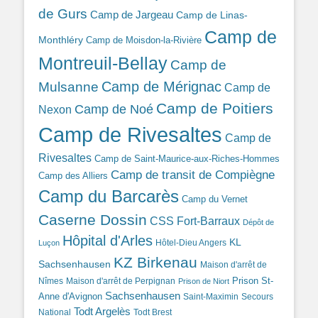
de Gurs
Camp de Jargeau
Camp de Linas-
Camp de
Monthléry
Camp de Moisdon-la-Rivière
Montreuil-Bellay
Camp de
Camp de Mérignac
Mulsanne
Camp de
Camp de Poitiers
Camp de Noé
Nexon
Camp de Rivesaltes
Camp de
Rivesaltes
Camp de Saint-Maurice-aux-Riches-Hommes
Camp de transit de Compiègne
Camp des Alliers
Camp du Barcarès
Camp du Vernet
Caserne Dossin
CSS Fort-Barraux
Dépôt de
Hôpital d'Arles
KL
Hôtel-Dieu Angers
Luçon
KZ Birkenau
Sachsenhausen
Maison d'arrêt de
Prison St-
Nîmes
Maison d'arrêt de Perpignan
Prison de Niort
Sachsenhausen
Anne d'Avignon
Saint-Maximin
Secours
Todt Argelès
National
Todt Brest