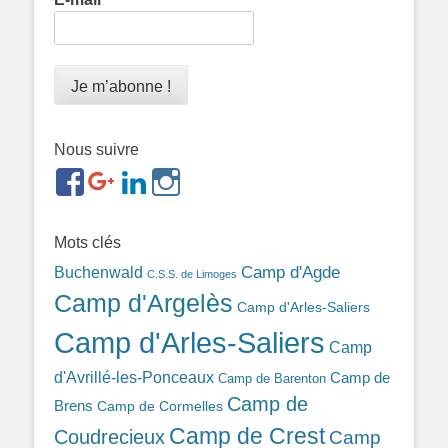
Nous suivre
https://www.facebook.com/groups/memorialdesnomadesd
https://plus.google.com/b/1143726048350665255
https://www.linkedin.com/in/gigi-
https://www.instagram.com/filsfillesintern
ref=br_rs
bonin-
389ba213b/
Mots clés
Camp d'Agde
Buchenwald
C.S.S. de Limoges
Camp d'Argelès
Camp d'Arles-Saliers
Camp d'Arles-Saliers
Camp
d'Avrillé-les-Ponceaux
Camp de
Camp de Barenton
Camp de
Brens
Camp de Cormelles
Camp de Crest
Coudrecieux
Camp