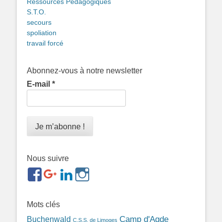
Ressources Pédagogiques
S.T.O.
secours
spoliation
travail forcé
Abonnez-vous à notre newsletter
E-mail
*
Nous suivre
https://www.facebook.com/groups/memorialdesnomadesd
https://plus.google.com/b/1143726048350665255
https://www.linkedin.com/in/gigi-
https://www.instagram.com/filsfillesintern
ref=br_rs
bonin-
389ba213b/
Mots clés
Camp d'Agde
Buchenwald
C.S.S. de Limoges