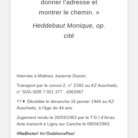
donner l’adresse et
montrer le chemin. »
Heddebaut Monique, op.
cité
Internée à Malines,
kazerne Dossin,
Transport par le convoi Z, n° Z282 au
KZ
Auschwitz,
n° SVG-SDR 7 021 377 , d363367
††▼ Décédée le dimanche 16 janvier 1944 au
KZ
Auschwitz, à l’âge de 44 ans.
Jugement rendu le 20/03/1963 par le T.G.I d’Arras.
Acte transcrit à Ligny sur Canche le 08/04/1963.
#NaBister! #n’OublionsPas!