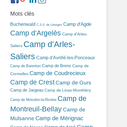
ref=br_rs
bonin-
389ba213b/
Mots clés
Camp d'Agde
Buchenwald
C.S.S. de Limoges
Camp d'Argelès
Camp d'Arles-
Camp d'Arles-
Saliers
Saliers
Camp d'Avrillé-les-Ponceaux
Camp de Brens
Camp de
Camp de Barenton
Camp de Coudrecieux
Cormelles
Camp de Crest
Camp de Gurs
Camp de Jargeau
Camp de Linas-Monthléry
Camp de
Camp de Moisdon-la-Rivière
Montreuil-Bellay
Camp de
Camp de Mérignac
Mulsanne
Camp