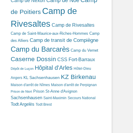
Camp de Noé
Camp de Nexon
Camp de
de Poitiers
Rivesaltes
Camp de Rivesaltes
Camp de Saint-Maurice-aux-Riches-Hommes
Camp
Camp de transit de Compiègne
des Alliers
Camp du Barcarès
Camp du Vernet
Caserne Dossin
CSS Fort-Barraux
Hôpital d'Arles
Hôtel-Dieu
Dépôt de Luçon
KZ Birkenau
KL Sachsenhausen
Angers
Maison d'arrêt de Nîmes
Maison d'arrêt de Perpignan
Prison St-Anne d'Avignon
Prison de Niort
Sachsenhausen
Saint-Maximin
Secours National
Todt Argelès
Todt Brest