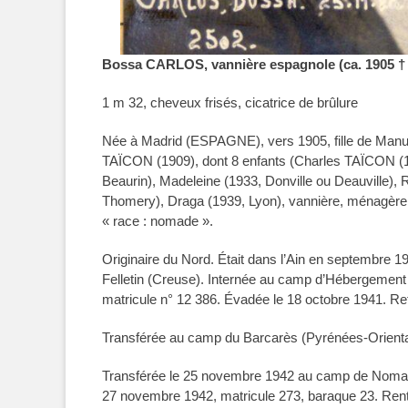
Bossa CARLOS, vannière espagnole (ca. 1905 † 
1 m 32, cheveux frisés, cicatrice de brûlure
Née à Madrid (ESPAGNE), vers 1905, fille de Manu
TAÏCON (1909), dont 8 enfants (Charles TAÏCON (19
Beaurin), Madeleine (1933, Donville ou Deauville),
Thomery), Draga (1939, Lyon), vannière, ménagère, 
« race : nomade ».
Originaire du Nord. Était dans l’Ain en septembre 
Felletin (Creuse). Internée au camp d’Hébergement d
matricule n° 12 386. Évadée le 18 octobre 1941. Re
Transférée au camp du Barcarès (Pyrénées-Orientales
Transférée le 25 novembre 1942 au camp de Nomades
27 novembre 1942, matricule 273, baraque 23. Rentr