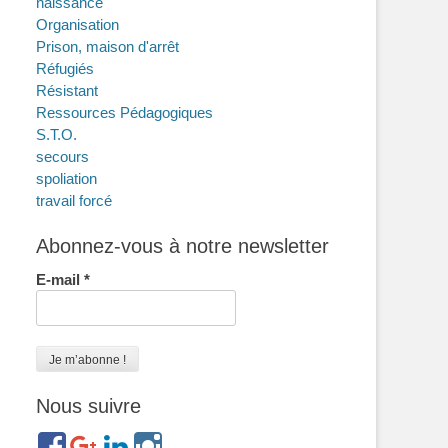
naissance
Organisation
Prison, maison d'arrêt
Réfugiés
Résistant
Ressources Pédagogiques
S.T.O.
secours
spoliation
travail forcé
Abonnez-vous à notre newsletter
E-mail
*
Nous suivre
https://www.facebook.com/groups/memorialdesnomadesdefr
https://plus.google.com/b/114372604835066525589/
https://www.linkedin.com/in/gigi-
https://www.instagram.com/filsfillesinternesc