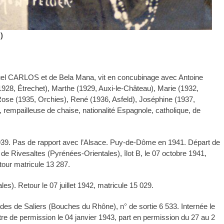
)
el CARLOS et de Bela Mana, vit en concubinage avec Antoine
28, Étrechet), Marthe (1929, Auxi-le-Château), Marie (1932,
 Rose (1935, Orchies), René (1936, Asfeld), Joséphine (1937,
rempailleuse de chaise, nationalité Espagnole, catholique, de
1939. Pas de rapport avec l’Alsace. Puy-de-Dôme en 1941. Départ de
e Rivesaltes (Pyrénées-Orientales), îlot B, le 07 octobre 1941,
tour matricule 13 287.
). Retour le 07 juillet 1942, matricule 15 029.
 de Saliers (Bouches du Rhône), n° de sortie 6 533. Internée le
e de permission le 04 janvier 1943, part en permission du 27 au 2