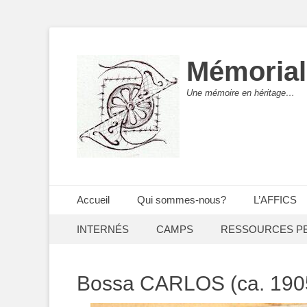
Mémorial
Une mémoire en héritage…
Menu principal
Aller
Accueil
Qui sommes-nous?
L’AFFICS
au
Menu secondaire
Aller
contenu
INTERNÉS
CAMPS
RESSOURCES P
au
contenu
Bossa CARLOS (ca. 1905