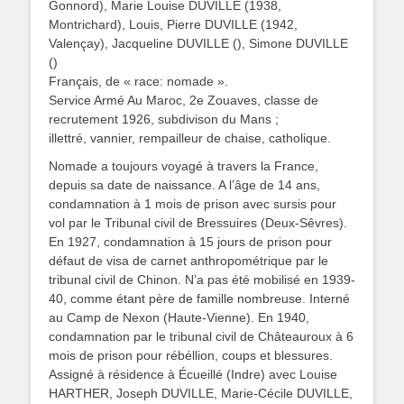
Gonnord), Marie Louise DUVILLE (1938,
Montrichard), Louis, Pierre DUVILLE (1942,
Valençay), Jacqueline DUVILLE (), Simone DUVILLE
()
Français, de « race: nomade ».
Service Armé Au Maroc, 2e Zouaves, classe de
recrutement 1926, subdivison du Mans ;
illettré, vannier, rempailleur de chaise, catholique.
Nomade a toujours voyagé à travers la France,
depuis sa date de naissance. A l’âge de 14 ans,
condamnation à 1 mois de prison avec sursis pour
vol par le Tribunal civil de Bressuires (Deux-Sêvres).
En 1927, condamnation à 15 jours de prison pour
défaut de visa de carnet anthropométrique par le
tribunal civil de Chinon. N’a pas été mobilisé en 1939-
40, comme étant père de famille nombreuse. Interné
au Camp de Nexon (Haute-Vienne). En 1940,
condamnation par le tribunal civil de Châteauroux à 6
mois de prison pour rébéllion, coups et blessures.
Assigné à résidence à Écueillé (Indre) avec Louise
HARTHER, Joseph DUVILLE, Marie-Cécile DUVILLE,