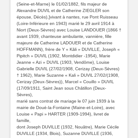
(Seine-et-Marne) le 01/02/1882, fils majeur de
Alexandre DUVIL et de Catherine ZIEGLER son
épouse, Décès),]vivant à nantes, rue Pont Ruisseau
(Loire-Inférieure en 1943) marié le 29 avril 1914 à
Niort (Deux-Sèvres) avec Louise LANDOUER (1866 †
avant 1939, chanteuse ambulante, vannière, fille
majeure de Catherine LADOUER et de Catherine
HOFFMANN), frère de Y « Kâli » DUVILLE, Joseph «
Pipitch » DUVIL (1902, Montdidier -1954), Marie
Jeanne « Azi » DUVIL (1903, Vendôme), Louise
Gabrielle DUVIL (27/02/1908, Cerizay (Deux-Sèvres)
† 1962), Marie Suzanne « Kali » DUVIL 27/02/(1908,
Cerizay (Deux-Sèvres)), Marcel « Couillo » DUVIL
(17/09/1911, Saint Jean sous Châtillon (Deux-
Sèvres),
marié sans contrat de mariage le 07 juin 1939 à la
mairie de Doué-la-Fontaine (Maine-et-Loire), avec
Louise « Papi » HARTER (1909-1994), livret de
famille,
dont Joseph DUVILLE (1932, Nouâtre), Marie Cécile
DUVILLE (1934, Blois), Suzanne DUVILLE (1936,