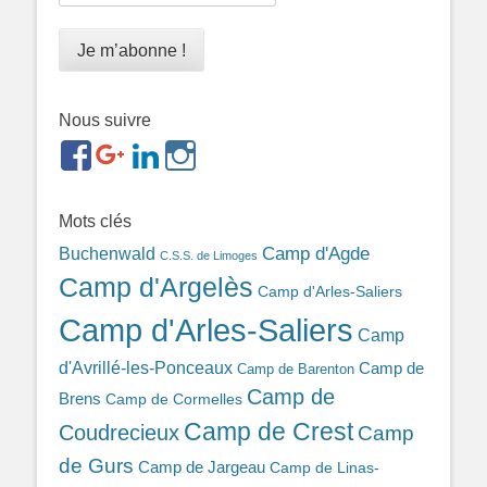
Nous suivre
https://www.facebook.com/groups/memorialdesnomadesd
https://plus.google.com/b/1143726048350665255
https://www.linkedin.com/in/gigi-
https://www.instagram.com/filsfillesintern
ref=br_rs
bonin-
389ba213b/
Mots clés
Camp d'Agde
Buchenwald
C.S.S. de Limoges
Camp d'Argelès
Camp d'Arles-Saliers
Camp d'Arles-Saliers
Camp
d'Avrillé-les-Ponceaux
Camp de
Camp de Barenton
Camp de
Brens
Camp de Cormelles
Camp de Crest
Coudrecieux
Camp
de Gurs
Camp de Jargeau
Camp de Linas-