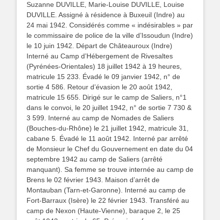
Suzanne DUVILLE, Marie-Louise DUVILLE, Louise
DUVILLE. Assigné à résidence à Buxeuil (Indre) au
24 mai 1942. Considérés comme « indésirables » par
le commissaire de police de la ville d’Issoudun (Indre)
le 10 juin 1942. Départ de Châteauroux (Indre)
Interné au Camp d’Hébergement de Rivesaltes
(Pyrénées-Orientales) 18 juillet 1942 à 19 heures,
matricule 15 233. Évadé le 09 janvier 1942, n° de
sortie 4 586. Retour d’évasion le 20 août 1942,
matricule 15 655. Dirigé sur le camp de Saliers, n°1
dans le convoi, le 20 juillet 1942, n° de sortie 7 730 &
3 599. Interné au camp de Nomades de Saliers
(Bouches-du-Rhône) le 21 juillet 1942, matricule 31,
cabane 5. Évadé le 11 août 1942. Interné par arrêté
de Monsieur le Chef du Gouvernement en date du 04
septembre 1942 au camp de Saliers (arrêté
manquant). Sa femme se trouve internée au camp de
Brens le 02 février 1943. Maison d’arrêt de
Montauban (Tarn-et-Garonne). Interné au camp de
Fort-Barraux (Isère) le 22 février 1943. Transféré au
camp de Nexon (Haute-Vienne), baraque 2, le 25