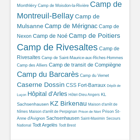
Camp de
Monthléry
Camp de Moisdon-la-Rivière
Montreuil-Bellay
Camp de
Camp de Mérignac
Mulsanne
Camp de
Camp de Poitiers
Camp de Noé
Nexon
Camp de Rivesaltes
Camp de
Rivesaltes
Camp de Saint-Maurice-aux-Riches-Hommes
Camp de transit de Compiègne
Camp des Alliers
Camp du Barcarès
Camp du Vernet
Caserne Dossin
CSS Fort-Barraux
Dépôt de
Hôpital d'Arles
KL
Hôtel-Dieu Angers
Luçon
KZ Birkenau
Sachsenhausen
Maison d'arrêt de
Prison St-
Nîmes
Maison d'arrêt de Perpignan
Prison de Niort
Sachsenhausen
Anne d'Avignon
Saint-Maximin
Secours
Todt Argelès
National
Todt Brest