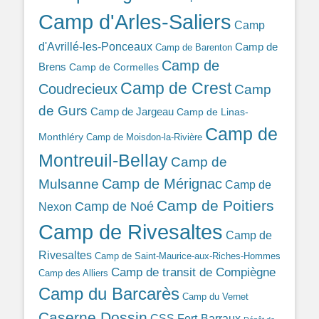
Camp d'Arles-Saliers
Camp
d'Avrillé-les-Ponceaux
Camp de
Camp de Barenton
Camp de
Brens
Camp de Cormelles
Camp de Crest
Coudrecieux
Camp
de Gurs
Camp de Jargeau
Camp de Linas-
Camp de
Monthléry
Camp de Moisdon-la-Rivière
Montreuil-Bellay
Camp de
Camp de Mérignac
Mulsanne
Camp de
Camp de Poitiers
Camp de Noé
Nexon
Camp de Rivesaltes
Camp de
Rivesaltes
Camp de Saint-Maurice-aux-Riches-Hommes
Camp de transit de Compiègne
Camp des Alliers
Camp du Barcarès
Camp du Vernet
Caserne Dossin
CSS Fort-Barraux