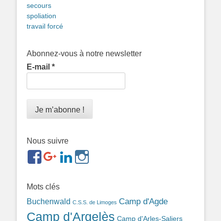
secours
spoliation
travail forcé
Abonnez-vous à notre newsletter
E-mail
*
Nous suivre
https://www.facebook.com/groups/memorialdesnomadesd
https://plus.google.com/b/1143726048350665255
https://www.linkedin.com/in/gigi-
https://www.instagram.com/filsfillesintern
ref=br_rs
bonin-
389ba213b/
Mots clés
Camp d'Agde
Buchenwald
C.S.S. de Limoges
Camp d'Argelès
Camp d'Arles-Saliers