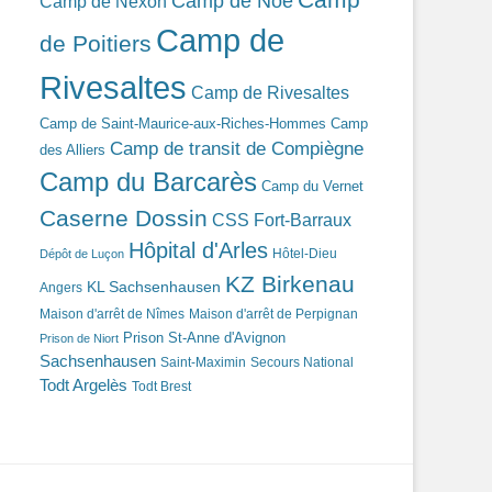
Camp de Noé
Camp de Nexon
Camp de
de Poitiers
Rivesaltes
Camp de Rivesaltes
Camp de Saint-Maurice-aux-Riches-Hommes
Camp
Camp de transit de Compiègne
des Alliers
Camp du Barcarès
Camp du Vernet
Caserne Dossin
CSS Fort-Barraux
Hôpital d'Arles
Hôtel-Dieu
Dépôt de Luçon
KZ Birkenau
KL Sachsenhausen
Angers
Maison d'arrêt de Nîmes
Maison d'arrêt de Perpignan
Prison St-Anne d'Avignon
Prison de Niort
Sachsenhausen
Saint-Maximin
Secours National
Todt Argelès
Todt Brest