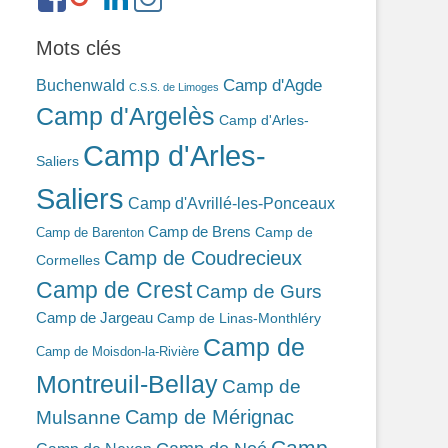
ref=br_rs
bonin-
389ba213b/
Mots clés
Camp d'Agde
Buchenwald
C.S.S. de Limoges
Camp d'Argelès
Camp d'Arles-
Camp d'Arles-
Saliers
Saliers
Camp d'Avrillé-les-Ponceaux
Camp de Brens
Camp de
Camp de Barenton
Camp de Coudrecieux
Cormelles
Camp de Crest
Camp de Gurs
Camp de Jargeau
Camp de Linas-Monthléry
Camp de
Camp de Moisdon-la-Rivière
Montreuil-Bellay
Camp de
Camp de Mérignac
Mulsanne
Camp