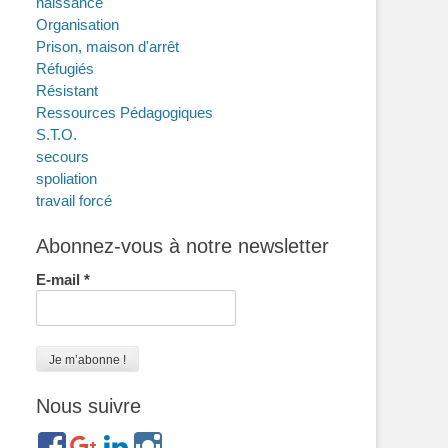
naissance
Organisation
Prison, maison d'arrêt
Réfugiés
Résistant
Ressources Pédagogiques
S.T.O.
secours
spoliation
travail forcé
Abonnez-vous à notre newsletter
E-mail
*
Nous suivre
https://www.facebook.com/groups/memorialdesnomadesdefr
https://plus.google.com/b/114372604835066525589/
https://www.linkedin.com/in/gigi-
https://www.instagram.com/filsfillesinternesc