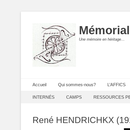
Mémorial
Une mémoire en héritage…
Menu principal
Aller
Accueil
Qui sommes-nous?
L’AFFICS
au
Menu secondaire
Aller
contenu
INTERNÉS
CAMPS
RESSOURCES P
au
contenu
René HENDRICHKX (192