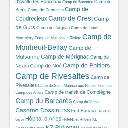
d'Avrillé-les-Ponceaux
Camp de
Camp de Barenton
Camp de
Brens
Camp de Cormelles
Camp de Crest
Coudrecieux
Camp
de Gurs
Camp de Jargeau
Camp de Linas-
Camp de
Monthléry
Camp de Moisdon-la-Rivière
Montreuil-Bellay
Camp de
Camp de Mérignac
Mulsanne
Camp de
Camp de Poitiers
Camp de Noé
Nexon
Camp de Rivesaltes
Camp de
Rivesaltes
Camp de Saint-Maurice-aux-Riches-Hommes
Camp de transit de Compiègne
Camp des Alliers
Camp du Barcarès
Camp du Vernet
Caserne Dossin
CSS Fort-Barraux
Dépôt de
Hôpital d'Arles
KL
Hôtel-Dieu Angers
Luçon
KZ Birkenau