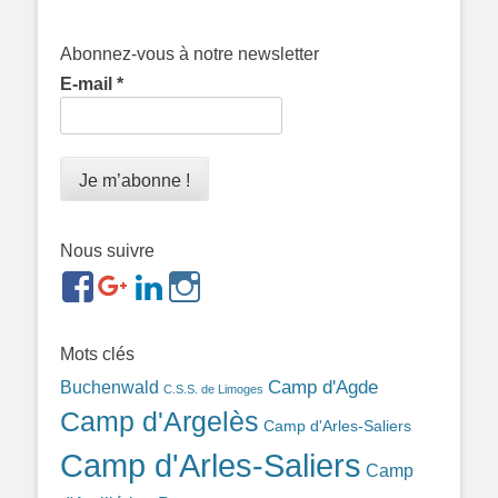
Abonnez-vous à notre newsletter
E-mail
*
Nous suivre
https://www.facebook.com/groups/memorialdesnomadesd
https://plus.google.com/b/1143726048350665255
https://www.linkedin.com/in/gigi-
https://www.instagram.com/filsfillesintern
ref=br_rs
bonin-
389ba213b/
Mots clés
Camp d'Agde
Buchenwald
C.S.S. de Limoges
Camp d'Argelès
Camp d'Arles-Saliers
Camp d'Arles-Saliers
Camp