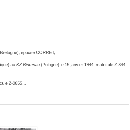
Bretagne),
épouse CORRET,
ique) au
KZ
Birkenau
(Pologne) le 15 janvier 1944, matricule Z-344
icule Z-9855…