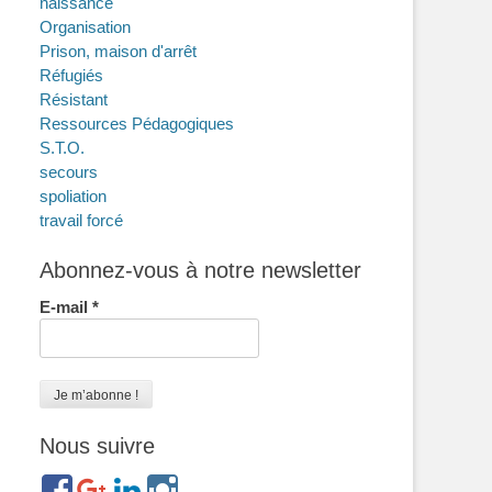
naissance
Organisation
Prison, maison d'arrêt
Réfugiés
Résistant
Ressources Pédagogiques
S.T.O.
secours
spoliation
travail forcé
Abonnez-vous à notre newsletter
E-mail
*
Nous suivre
https://www.facebook.com/groups/memorialdesnomadesdefr
https://plus.google.com/b/114372604835066525589/
https://www.linkedin.com/in/gigi-
https://www.instagram.com/filsfillesinternesc