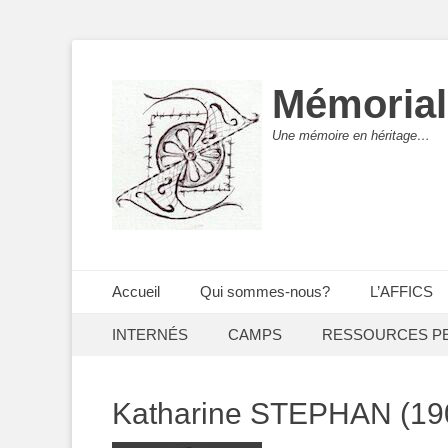
Mémorial
Une mémoire en héritage…
Menu principal
Aller
Accueil
Qui sommes-nous?
L’AFFICS
au
Menu secondaire
Aller
contenu
INTERNÉS
CAMPS
RESSOURCES P
au
contenu
Katharine STEPHAN (19