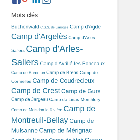
ref=br_rs
bonin-
389ba213b/
Mots clés
Camp d'Agde
Buchenwald
C.S.S. de Limoges
Camp d'Argelès
Camp d'Arles-
Camp d'Arles-
Saliers
Saliers
Camp d'Avrillé-les-Ponceaux
Camp de Brens
Camp de
Camp de Barenton
Camp de Coudrecieux
Cormelles
Camp de Crest
Camp de Gurs
Camp de Jargeau
Camp de Linas-Monthléry
Camp de
Camp de Moisdon-la-Rivière
Montreuil-Bellay
Camp de
Camp de Mérignac
Mulsanne
Camp