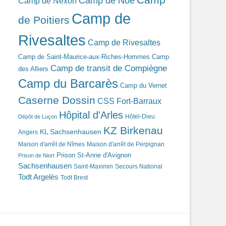
Camp de Noé
Camp de Nexon
Camp de
de Poitiers
Rivesaltes
Camp de Rivesaltes
Camp de Saint-Maurice-aux-Riches-Hommes
Camp
Camp de transit de Compiègne
des Alliers
Camp du Barcarès
Camp du Vernet
Caserne Dossin
CSS Fort-Barraux
Hôpital d'Arles
Hôtel-Dieu
Dépôt de Luçon
KZ Birkenau
KL Sachsenhausen
Angers
Maison d'arrêt de Nîmes
Maison d'arrêt de Perpignan
Prison St-Anne d'Avignon
Prison de Niort
Sachsenhausen
Saint-Maximin
Secours National
Todt Argelès
Todt Brest