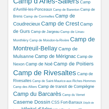
Camp d'Arles-Saliers
Camp
d'Avrillé-les-Ponceaux
Camp de
Camp de Barenton
Camp de
Brens
Camp de Cormelles
Camp de Crest
Coudrecieux
Camp
de Gurs
Camp de Jargeau
Camp de Linas-
Camp de
Monthléry
Camp de Moisdon-la-Rivière
Montreuil-Bellay
Camp de
Camp de Mérignac
Mulsanne
Camp de
Camp de Poitiers
Camp de Noé
Nexon
Camp de Rivesaltes
Camp de
Rivesaltes
Camp de Saint-Maurice-aux-Riches-Hommes
Camp de transit de Compiègne
Camp des Alliers
Camp du Barcarès
Camp du Vernet
Caserne Dossin
CSS Fort-Barraux
Dépôt de