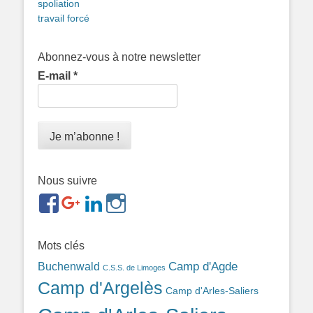
spoliation
travail forcé
Abonnez-vous à notre newsletter
E-mail
*
Nous suivre
https://www.facebook.com/groups/memorialdesnomadesd
https://plus.google.com/b/1143726048350665255
https://www.linkedin.com/in/gigi-
https://www.instagram.com/filsfillesintern
ref=br_rs
bonin-
389ba213b/
Mots clés
Camp d'Agde
Buchenwald
C.S.S. de Limoges
Camp d'Argelès
Camp d'Arles-Saliers