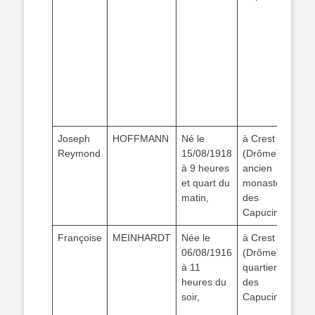
Pe
ges
des
réf
Jea
Vin
ag
pol
Joseph
HOFFMANN
Né le
à Crest
fil
Reymond
15/08/1918
(Drôme),
HO
à 9 heures
ancien
(18
et quart du
monastère
Irm
matin,
des
AD
Capucins
Françoise
MEINHARDT
Née le
à Crest
fil
06/08/1916
(Drôme),
Fél
à 11
quartier
ME
heures du
des
(18
soir,
Capucins,
so
Fr