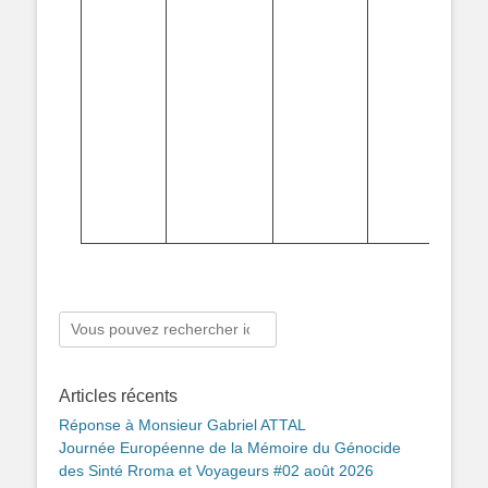
KL
déc
Alf
Pe
ges
des
réf
Jea
VI
de 
Rechercher :
Articles récents
Réponse à Monsieur Gabriel ATTAL
Journée Européenne de la Mémoire du Génocide
des Sinté Rroma et Voyageurs #02 août 2026