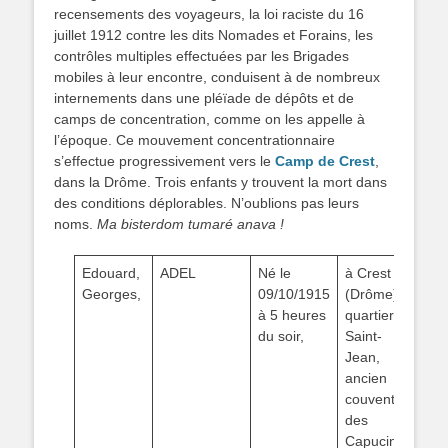
recensements des voyageurs, la loi raciste du 16
juillet 1912 contre les dits Nomades et Forains, les
contrôles multiples effectuées par les Brigades
mobiles à leur encontre, conduisent à de nombreux
internements dans une pléïade de dépôts et de
camps de concentration, comme on les appelle à
l’époque. Ce mouvement concentrationnaire
s’effectue progressivement vers le
Camp de Crest
,
dans la Drôme. Trois enfants y trouvent la mort dans
des conditions déplorables. N’oublions pas leurs
noms.
Ma bisterdom tumaré anava !
Edouard,
ADEL
Né le
à Crest
fil
Georges,
09/10/1915
(Drôme),
AD
à 5 heures
quartier
(1
du soir,
Saint-
et 
Jean,
Ma
ancien
(18
couvent
déc
des
Alf
Capucins,
La