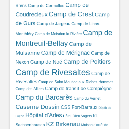
Camp de
Brens
Camp de Cormelles
Camp de Crest
Coudrecieux
Camp
de Gurs
Camp de Jargeau
Camp de Linas-
Camp de
Monthléry
Camp de Moisdon-la-Rivière
Montreuil-Bellay
Camp de
Camp de Mérignac
Mulsanne
Camp de
Camp de Poitiers
Camp de Noé
Nexon
Camp de Rivesaltes
Camp de
Rivesaltes
Camp de Saint-Maurice-aux-Riches-Hommes
Camp de transit de Compiègne
Camp des Alliers
Camp du Barcarès
Camp du Vernet
Caserne Dossin
CSS Fort-Barraux
Dépôt de
Hôpital d'Arles
KL
Hôtel-Dieu Angers
Luçon
KZ Birkenau
Sachsenhausen
Maison d'arrêt de