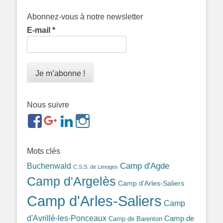
Abonnez-vous à notre newsletter
E-mail
*
Nous suivre
https://www.facebook.com/groups/memorialdesnomadesd
https://plus.google.com/b/1143726048350665255
https://www.linkedin.com/in/gigi-
https://www.instagram.com/filsfillesintern
ref=br_rs
bonin-
389ba213b/
Mots clés
Camp d'Agde
Buchenwald
C.S.S. de Limoges
Camp d'Argelès
Camp d'Arles-Saliers
Camp d'Arles-Saliers
Camp
d'Avrillé-les-Ponceaux
Camp de
Camp de Barenton