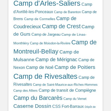
Camp d'Arles-Saliers
Camp
d'Avrillé-les-Ponceaux
Camp de
Camp de Barenton
Camp de
Brens
Camp de Cormelles
Camp de Crest
Coudrecieux
Camp
de Gurs
Camp de Jargeau
Camp de Linas-
Camp de
Monthléry
Camp de Moisdon-la-Rivière
Montreuil-Bellay
Camp de
Camp de Mérignac
Mulsanne
Camp de
Camp de Poitiers
Camp de Noé
Nexon
Camp de Rivesaltes
Camp de
Rivesaltes
Camp de Saint-Maurice-aux-Riches-Hommes
Camp de transit de Compiègne
Camp des Alliers
Camp du Barcarès
Camp du Vernet
Caserne Dossin
CSS Fort-Barraux
Dépôt de