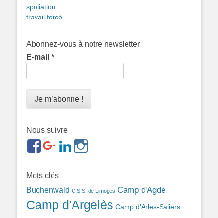
spoliation
travail forcé
Abonnez-vous à notre newsletter
E-mail
*
Nous suivre
https://www.facebook.com/groups/memorialdesnomadesd
https://plus.google.com/b/1143726048350665255
https://www.linkedin.com/in/gigi-
https://www.instagram.com/filsfillesintern
ref=br_rs
bonin-
389ba213b/
Mots clés
Camp d'Agde
Buchenwald
C.S.S. de Limoges
Camp d'Argelès
Camp d'Arles-Saliers