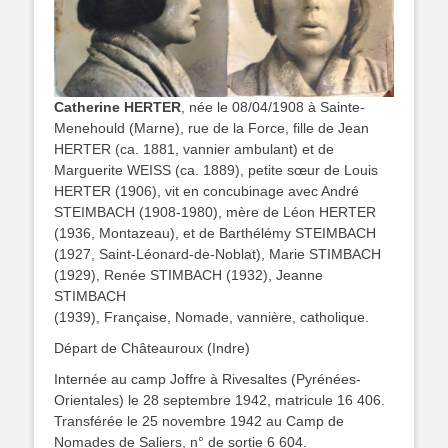
Catherine HERTER
, née le 08/04/1908 à
Sainte-
Menehould
(Marne), rue de la Force,
fille
de Jean
HERTER (ca. 1881, vannier ambulant) et de
Marguerite WEISS (ca. 1889), petite sœur de Louis
HERTER (1906),
vit en concubinage avec
André
STEIMBACH (1908-1980),
mère de Léon HERTER
(1936, Montazeau), et de Barthélémy STEIMBACH
(1927, Saint-Léonard-de-Noblat), Marie STIMBACH
(1929), Renée STIMBACH (1932), Jeanne
STIMBACH
(1939), Française, Nomade, vannière, catholique.
Départ de Châteauroux (Indre)
Internée au camp Joffre à Rivesaltes (Pyrénées-
Orientales) le 28 septembre 1942, matricule 16 406.
Transférée le 25
novembre 1942 au Camp de
Nomades de Saliers, n° de sortie 6 604.