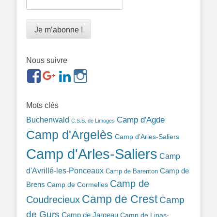
Nous suivre
https://www.facebook.com/groups/memorialdesnomadesd
https://plus.google.com/b/1143726048350665255
https://www.linkedin.com/in/gigi-
https://www.instagram.com/filsfillesintern
ref=br_rs
bonin-
389ba213b/
Mots clés
Camp d'Agde
Buchenwald
C.S.S. de Limoges
Camp d'Argelès
Camp d'Arles-Saliers
Camp d'Arles-Saliers
Camp
d'Avrillé-les-Ponceaux
Camp de
Camp de Barenton
Camp de
Brens
Camp de Cormelles
Camp de Crest
Coudrecieux
Camp
de Gurs
Camp de Jargeau
Camp de Linas-