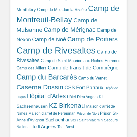
Camp de
Monthléry
Camp de Moisdon-la-Rivière
Montreuil-Bellay
Camp de
Camp de Mérignac
Mulsanne
Camp de
Camp de Poitiers
Camp de Noé
Nexon
Camp de Rivesaltes
Camp de
Rivesaltes
Camp de Saint-Maurice-aux-Riches-Hommes
Camp de transit de Compiègne
Camp des Alliers
Camp du Barcarès
Camp du Vernet
Caserne Dossin
CSS Fort-Barraux
Dépôt de
Hôpital d'Arles
KL
Hôtel-Dieu Angers
Luçon
KZ Birkenau
Sachsenhausen
Maison d'arrêt de
Prison St-
Nîmes
Maison d'arrêt de Perpignan
Prison de Niort
Sachsenhausen
Anne d'Avignon
Saint-Maximin
Secours
Todt Argelès
National
Todt Brest