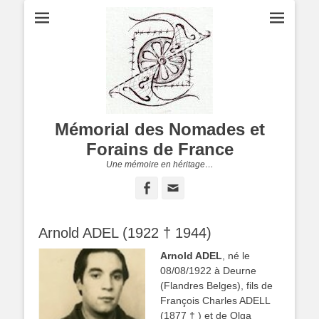
Mémorial des Nomades et
Forains de France
Une mémoire en héritage…
Facebook
Adresse
de
contact
Arnold ADEL (1922 † 1944)
Arnold ADEL
, né le
08/08/1922 à Deurne
(Flandres Belges), fils de
François Charles ADELL
(
1877 † ) et de Olga