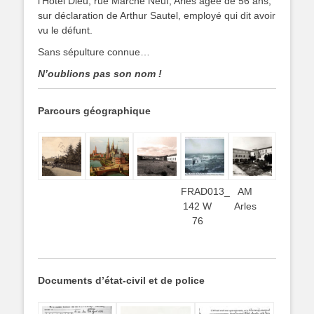
l’Hôtel Dieu, rue Marché Neuf, Arles âgée de 56 ans,
sur déclaration de Arthur Sautel, employé qui dit avoir
vu le défunt.
Sans sépulture connue…
N’oublions pas son nom !
Parcours géographique
FRAD013_
AM
142 W
Arles
76
Documents d’état-civil et de police