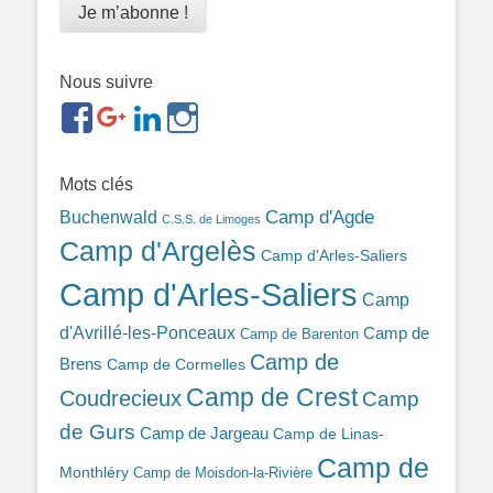
Nous suivre
https://www.facebook.com/groups/memorialdesnomadesd
https://plus.google.com/b/1143726048350665255
https://www.linkedin.com/in/gigi-
https://www.instagram.com/filsfillesintern
ref=br_rs
bonin-
389ba213b/
Mots clés
Camp d'Agde
Buchenwald
C.S.S. de Limoges
Camp d'Argelès
Camp d'Arles-Saliers
Camp d'Arles-Saliers
Camp
d'Avrillé-les-Ponceaux
Camp de
Camp de Barenton
Camp de
Brens
Camp de Cormelles
Camp de Crest
Coudrecieux
Camp
de Gurs
Camp de Jargeau
Camp de Linas-
Camp de
Monthléry
Camp de Moisdon-la-Rivière