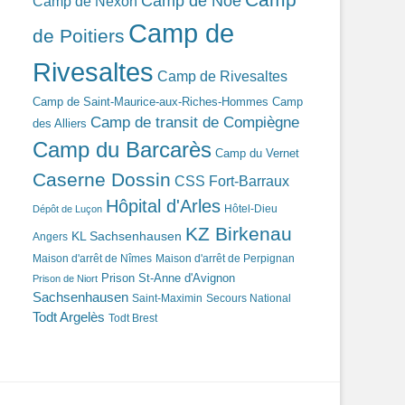
Camp de Noé
Camp de Nexon
Camp de
de Poitiers
Rivesaltes
Camp de Rivesaltes
Camp de Saint-Maurice-aux-Riches-Hommes
Camp
Camp de transit de Compiègne
des Alliers
Camp du Barcarès
Camp du Vernet
Caserne Dossin
CSS Fort-Barraux
Hôpital d'Arles
Hôtel-Dieu
Dépôt de Luçon
KZ Birkenau
KL Sachsenhausen
Angers
Maison d'arrêt de Nîmes
Maison d'arrêt de Perpignan
Prison St-Anne d'Avignon
Prison de Niort
Sachsenhausen
Saint-Maximin
Secours National
Todt Argelès
Todt Brest