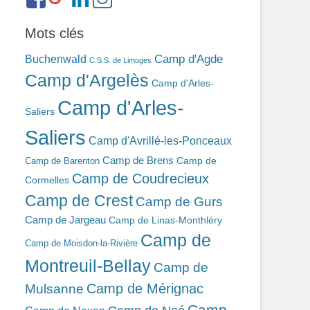
ref=br_rs
bonin-
389ba213b/
Mots clés
Camp d'Agde
Buchenwald
C.S.S. de Limoges
Camp d'Argelès
Camp d'Arles-
Camp d'Arles-
Saliers
Saliers
Camp d'Avrillé-les-Ponceaux
Camp de Brens
Camp de
Camp de Barenton
Camp de Coudrecieux
Cormelles
Camp de Crest
Camp de Gurs
Camp de Jargeau
Camp de Linas-Monthléry
Camp de
Camp de Moisdon-la-Rivière
Montreuil-Bellay
Camp de
Camp de Mérignac
Mulsanne
Camp