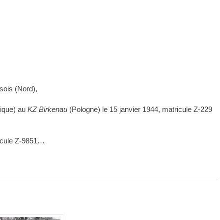
ois (Nord),
ique) au
KZ
Birkenau
(Pologne) le 15 janvier 1944, matricule Z-229
icule Z-9851…