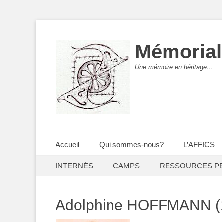
Mémorial
Une mémoire en héritage…
Menu principal
Aller
Accueil
Qui sommes-nous?
L’AFFICS
au
Menu secondaire
Aller
contenu
INTERNÉS
CAMPS
RESSOURCES P
au
contenu
Adolphine HOFFMANN (1