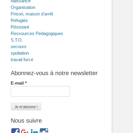
naissance
Organisation
Prison, maison d'arrêt
Réfugiés
Résistant
Ressources Pédagogiques
S.T.O.
secours
spoliation
travail forcé
Abonnez-vous à notre newsletter
E-mail
*
Nous suivre
https://www.facebook.com/groups/memorialdesnomadesdefr
https://plus.google.com/b/114372604835066525589/
https://www.linkedin.com/in/gigi-
https://www.instagram.com/filsfillesinternesc