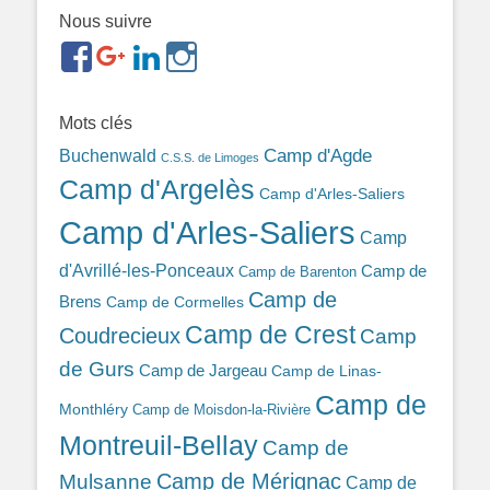
Nous suivre
https://www.facebook.com/groups/memorialdesnomadesd
https://plus.google.com/b/1143726048350665255
https://www.linkedin.com/in/gigi-
https://www.instagram.com/filsfillesintern
ref=br_rs
bonin-
389ba213b/
Mots clés
Camp d'Agde
Buchenwald
C.S.S. de Limoges
Camp d'Argelès
Camp d'Arles-Saliers
Camp d'Arles-Saliers
Camp
d'Avrillé-les-Ponceaux
Camp de
Camp de Barenton
Camp de
Brens
Camp de Cormelles
Camp de Crest
Coudrecieux
Camp
de Gurs
Camp de Jargeau
Camp de Linas-
Camp de
Monthléry
Camp de Moisdon-la-Rivière
Montreuil-Bellay
Camp de
Camp de Mérignac
Mulsanne
Camp de