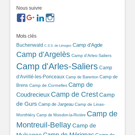
Nous suivre
https://www.facebook.com/groups/memorialdesnomadesd
https://plus.google.com/b/1143726048350665255
https://www.linkedin.com/in/gigi-
https://www.instagram.com/filsfillesintern
ref=br_rs
bonin-
389ba213b/
Mots clés
Camp d'Agde
Buchenwald
C.S.S. de Limoges
Camp d'Argelès
Camp d'Arles-Saliers
Camp d'Arles-Saliers
Camp
d'Avrillé-les-Ponceaux
Camp de
Camp de Barenton
Camp de
Brens
Camp de Cormelles
Camp de Crest
Coudrecieux
Camp
de Gurs
Camp de Jargeau
Camp de Linas-
Camp de
Monthléry
Camp de Moisdon-la-Rivière
Montreuil-Bellay
Camp de
Camp de Mérignac
Mulsanne
Camp de