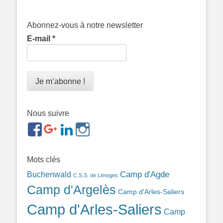
Abonnez-vous à notre newsletter
E-mail
*
Nous suivre
https://www.facebook.com/groups/memorialdesnomadesd
https://plus.google.com/b/1143726048350665255
https://www.linkedin.com/in/gigi-
https://www.instagram.com/filsfillesintern
ref=br_rs
bonin-
389ba213b/
Mots clés
Camp d'Agde
Buchenwald
C.S.S. de Limoges
Camp d'Argelès
Camp d'Arles-Saliers
Camp d'Arles-Saliers
Camp