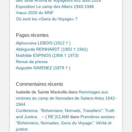
des Sinté Rroma et Voyageurs #02 août 2026
Exposition Le camp des Alliers 1940-1946
Vœux 2026 du MNF
Où sont les «Gens du Voyage» ?
Pages récentes
Alphonsine LEBOIS (1912 † )
Aldegurde REINHARDT (1902 † 1941)
Mathilde ESPINOS (1906 † 1973)
Revue de presse
Augustin GIMENEZ (1879 † )
Commentaires récents
Isabelle de Sainte Maréville
dans
Hommages aux
victimes du camp de Nomades de Saliers-Arles 1942-
1944
Conference. “Bohemians, Nomads, Travellers”: Truth
and Justice. – ( RE )CLAIM
dans
Premières assises
“Bohémiens, Nomades, Gens du Voyage”. Vérité et
justice.