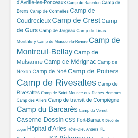
d'Avrillé-les-Ponceaux
Camp de
Camp de Barenton
Camp de
Brens
Camp de Cormelles
Camp de Crest
Coudrecieux
Camp
de Gurs
Camp de Jargeau
Camp de Linas-
Camp de
Monthléry
Camp de Moisdon-la-Rivière
Montreuil-Bellay
Camp de
Camp de Mérignac
Mulsanne
Camp de
Camp de Poitiers
Camp de Noé
Nexon
Camp de Rivesaltes
Camp de
Rivesaltes
Camp de Saint-Maurice-aux-Riches-Hommes
Camp de transit de Compiègne
Camp des Alliers
Camp du Barcarès
Camp du Vernet
Caserne Dossin
CSS Fort-Barraux
Dépôt de
Hôpital d'Arles
KL
Hôtel-Dieu Angers
Luçon
KZ Birkenau